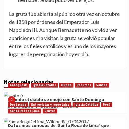
Bernadette solo pudo ver de lejos.
La gruta fue abierta al público otra vez en octubre
de 1858 por órdenes del Emperador Luis
Napoleón III. Aunque Bernadette no volvió a ver
apariciones ni a visitar, la gruta se volvió popular
entre los fieles católicos y es uno de los mayores
lugares de peregrinación hoy en día.
Notas relacionadas
Catequesis
Iglesia Católica
Mundo
Recursos
Santos
Cuando el diablo se enojó con Santo Domingo
Destacada
Entrevistas y reportajes
Iglesia Católica
Perú
Medios Católicos
hace 10 horas en Perú Católico
Santa Rosa de Lima
Santos
Datos más curiosos de ‘Santa Rosa de Lima’ que