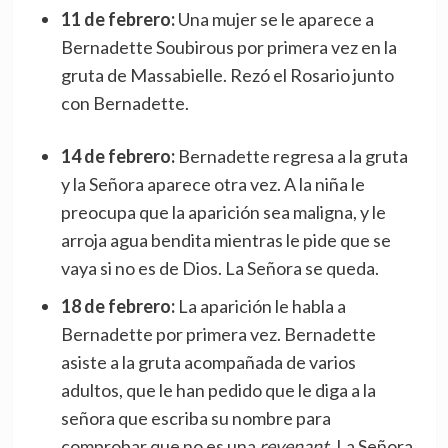
11 de febrero:
Una mujer se le aparece a
Bernadette Soubirous por primera vez en la
gruta de Massabielle. Rezó el Rosario junto
con Bernadette.
14 de febrero:
Bernadette regresa a la gruta
y la Señora aparece otra vez. A la niña le
preocupa que la aparición sea maligna, y le
arroja agua bendita mientras le pide que se
vaya si no es de Dios. La Señora se queda.
18 de febrero:
La aparición le habla a
Bernadette por primera vez. Bernadette
asiste a la gruta acompañada de varios
adultos, que le han pedido que le diga a la
señora que escriba su nombre para
comprobar que no es una
revenant
. La Señora