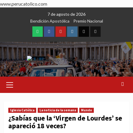
www.perucatolico.com
Skip
7 de agosto de 2026
to
Bendición Apostólica
Premio Nacional
content
WhatsApp
Facebook
Youtube
Instagram
X
TikTok
Primary
Menu
Iglesia Católica
La noticia de la semana
Mundo
¿Sabías que la ‘Virgen de Lourdes’ se
apareció 18 veces?