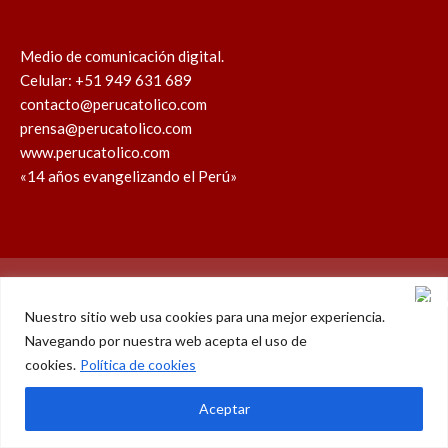
Medio de comunicación digital.
Celular: +51 949 631 689
contacto@perucatolico.com
prensa@perucatolico.com
www.perucatolico.com
«14 años evangelizando el Perú»
Política de cookies
Política de privacidad
Nuestro sitio web usa cookies para una mejor experiencia.
Navegando por nuestra web acepta el uso de
WhatsApp
Facebook
Youtube
Instagram
X
TikTok
cookies.
Política de cookies
© Derechos reservados 2026 – Perú Católico | 14 años
Aceptar
evangelizando el Perú