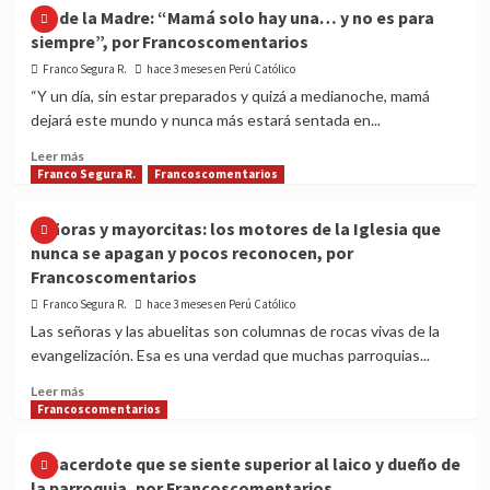
Día de la Madre: “Mamá solo hay una… y no es para
siempre”, por Francoscomentarios
Franco Segura R.
hace 3 meses en Perú Católico
“Y un día, sin estar preparados y quizá a medianoche, mamá
dejará este mundo y nunca más estará sentada en...
Read
Leer más
more
Franco Segura R.
Francoscomentarios
about
Día
Señoras y mayorcitas: los motores de la Iglesia que
de
nunca se apagan y pocos reconocen, por
la
Francoscomentarios
Madre:
“Mamá
Franco Segura R.
hace 3 meses en Perú Católico
solo
Las señoras y las abuelitas son columnas de rocas vivas de la
hay
evangelización. Esa es una verdad que muchas parroquias...
una…
y
Read
Leer más
no
more
Francoscomentarios
es
about
para
Señoras
El Sacerdote que se siente superior al laico y dueño de
siempre”,
y
la parroquia, por Francoscomentarios
por