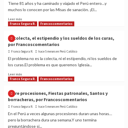
no
Tiene 81 años y ha caminado y viajado el Perú entero…y
sabe,
muchos lo conocen por las Misas de sanación. ¡El...
por
Francoscomentarios
Read
Leer más
more
Franco Segura R.
Francoscomentarios
about
Padre
La colecta, el estipendio y los sueldos de los curas,
Manuel
por Francoscomentarios
Rodríguez:
54
Franco Segura R.
hace 5 meses en Perú Católico
años
El problema no es la colecta, ni el estipendio, ni los sueldos de
de
los curas.El problema es que queremos Iglesia...
sacerdocio…
y
Read
Leer más
un
more
Franco Segura R.
Francoscomentarios
corazón
about
que
La
Entre procesiones, Fiestas patronales, Santos y
sigue
colecta,
borracheras, por Francoscomentarios
sanando
el
en
estipendio
Franco Segura R.
hace 5 meses en Perú Católico
silencio,
y
En el Perú a veces algunas procesiones duran unas horas…
por
los
pero la borrachera dura una semana.Y uno termina
Francoscomentarios
sueldos
preguntándose si...
de