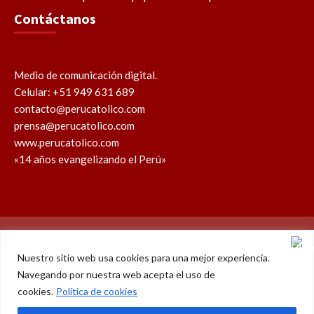
Contáctanos
Medio de comunicación digital.
Celular: +51 949 631 689
contacto@perucatolico.com
prensa@perucatolico.com
www.perucatolico.com
«14 años evangelizando el Perú»
Política de cookies
Política de privacidad
Nuestro sitio web usa cookies para una mejor experiencia.
Navegando por nuestra web acepta el uso de
WhatsApp
Facebook
Youtube
Instagram
X
TikTok
cookies.
Política de cookies
© Derechos reservados 2026 – Perú Católico | 14 años