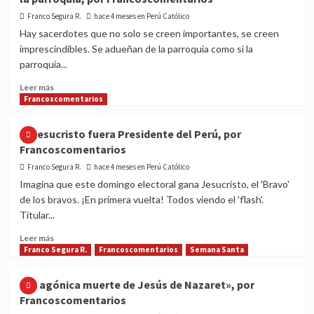
mayorcitas:
Francoscomentarios
los
Franco Segura R.
hace 4 meses en Perú Católico
motores
Hay sacerdotes que no solo se creen importantes, se creen
de
imprescindibles. Se adueñan de la parroquia como si la
la
parroquia...
Iglesia
que
Read
Leer más
nunca
more
Francoscomentarios
se
about
apagan
El
Si Jesucristo fuera Presidente del Perú, por
y
Sacerdote
Francoscomentarios
pocos
que
reconocen,
se
Franco Segura R.
hace 4 meses en Perú Católico
por
siente
Imagina que este domingo electoral gana Jesucristo, el 'Bravo'
Francoscomentarios
superior
de los bravos. ¡En primera vuelta! Todos viendo el 'flash'.
al
Titular...
laico
y
Read
Leer más
dueño
more
Franco Segura R.
Francoscomentarios
Semana Santa
de
about
la
Si
«La agónica muerte de Jesús de Nazaret», por
parroquia,
Jesucristo
Francoscomentarios
por
fuera
Francoscomentarios