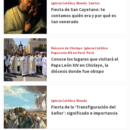
Iglesia Católica
Mundo
Santos
Fiesta de San Cayetano: te
contamos quién era y por qué es
tan venerado
Diócesis de Chiclayo
Iglesia Católica
Papa León XIV en Perú
Perú
Conoce los lugares que visitará el
Papa León XIV en Chiclayo, la
diócesis donde fue obispo
Iglesia Católica
Mundo
Fiesta de la ‘Transfiguración del
Señor’: significado e importancia