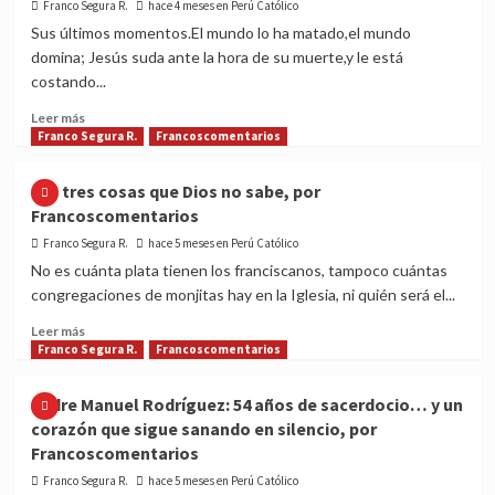
Presidente
Franco Segura R.
hace 4 meses en Perú Católico
del
Sus últimos momentos.El mundo lo ha matado,el mundo
Perú,
domina; Jesús suda ante la hora de su muerte,y le está
por
costando...
Francoscomentarios
Read
Leer más
more
Franco Segura R.
Francoscomentarios
about
«La
Las tres cosas que Dios no sabe, por
agónica
Francoscomentarios
muerte
de
Franco Segura R.
hace 5 meses en Perú Católico
Jesús
No es cuánta plata tienen los franciscanos, tampoco cuántas
de
congregaciones de monjitas hay en la Iglesia, ni quién será el...
Nazaret»,
por
Read
Leer más
Francoscomentarios
more
Franco Segura R.
Francoscomentarios
about
Las
Padre Manuel Rodríguez: 54 años de sacerdocio… y un
tres
corazón que sigue sanando en silencio, por
cosas
Francoscomentarios
que
Dios
Franco Segura R.
hace 5 meses en Perú Católico