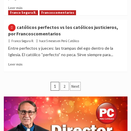
los
Read
Leer más
curas,
more
Franco Segura R.
Francoscomentarios
por
about
Francoscomentarios
Entre
Los católicos perfectos vs los católicos justicieros,
procesiones,
por Francoscomentarios
Fiestas
patronales,
Franco Segura R.
hace 5 meses en Perú Católico
Santos
Entre perfectos y jueces: las trampas del ego dentro de la
y
Iglesia. El católico “perfecto” no peca. Sirve siempre para...
borracheras,
por
Read
Leer más
Francoscomentarios
more
about
Los
Posts
católicos
1
2
Next
perfectos
pagination
vs
los
católicos
justicieros,
por
Francoscomentarios