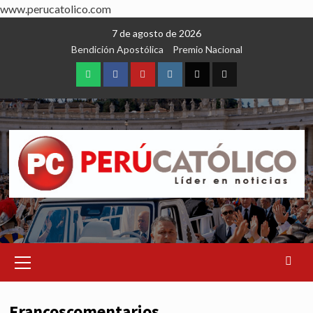
www.perucatolico.com
Skip
7 de agosto de 2026
to
Bendición Apostólica
Premio Nacional
content
WhatsApp
Facebook
Youtube
Instagram
X
TikTok
Primary
Menu
Francoscomentarios