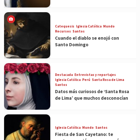
Catequesis
Iglesia Católica
Mundo
Recursos
Santos
Cuando el diablo se enojó con
Santo Domingo
Destacada
Entrevistas y reportajes
Iglesia Católica
Perú
Santa Rosa de Lima
Santos
Datos más curiosos de ‘Santa Rosa
de Lima’ que muchos desconocían
Iglesia Católica
Mundo
Santos
Fiesta de San Cayetano: te