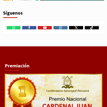
Síguenos
WhatsApp
Facebook
Youtube
Instagram
X
TikTok
Premiación