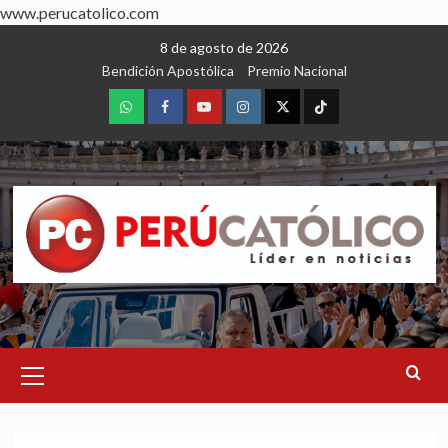
www.perucatolico.com
Skip
8 de agosto de 2026
to
Bendición Apostólica
Premio Nacional
content
WhatsApp
Facebook
Youtube
Instagram
X
TikTok
Primary
Menu