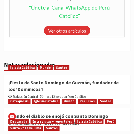
"Únete al Canal WhatsApp de Perú
Católico"
Ver otros artículos
Notas relacionadas
Iglesia Católica
Mundo
Santos
¡Fiesta de Santo Domingo de Guzmán, fundador de
los ‘Dominicos’!
Redacción Central
hace 12 horas en Perú Católico
Catequesis
Iglesia Católica
Mundo
Recursos
Santos
Cuando el diablo se enojó con Santo Domingo
Destacada
Entrevistas y reportajes
Iglesia Católica
Perú
Medios Católicos
hace 1 día en Perú Católico
Santa Rosa de Lima
Santos