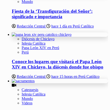
Mundo
Fiesta de la ‘Transfiguración del Señor’:
significado e importancia
Redacción Central
hace 1 día en Perú Católico
Diócesis de Chiclayo
Iglesia Católica
Papa León XIV en Perú
Perú
Conoce los lugares que visitará el Papa León
XIV en Chiclayo, la diócesis donde fue obispo
Redacción Central
hace 15 horas en Perú Católico
Catequesis
Iglesia Católica
Mundo
Videos