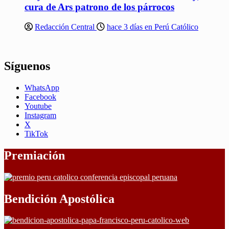
cura de Ars patrono de los párrocos
Redacción Central
hace 3 días en Perú Católico
Síguenos
WhatsApp
Facebook
Youtube
Instagram
X
TikTok
Premiación
Bendición Apostólica