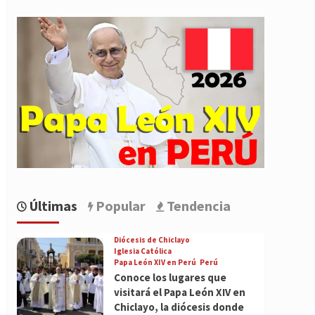
Últimas
Popular
Tendencia
Diócesis de Chiclayo
Iglesia Católica
Papa León XIV en Perú
Perú
Conoce los lugares que
visitará el Papa León XIV en
Chiclayo, la diócesis donde