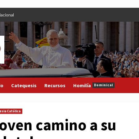
acional
do
Catequesis
Recursos
Homilía
Dominical
esia Católica
joven camino a su