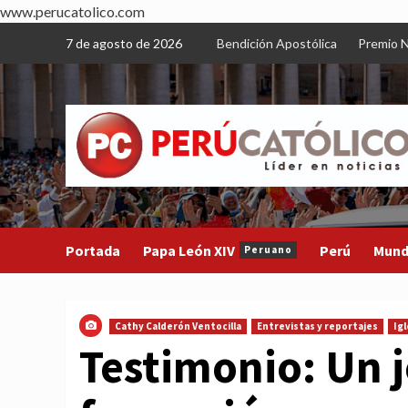
www.perucatolico.com
Skip
7 de agosto de 2026
Bendición Apostólica
Premio N
to
content
Portada
Papa León XIV
Perú
Mun
Peruano
Cathy Calderón Ventocilla
Entrevistas y reportajes
Igl
Testimonio: Un 