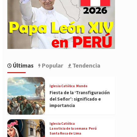
Últimas
Popular
Tendencia
Iglesia Católica
Mundo
Fiesta de la ‘Transfiguración
del Señor’: significado e
importancia
Iglesia Católica
La noticia de la semana
Perú
Santa Rosa de Lima