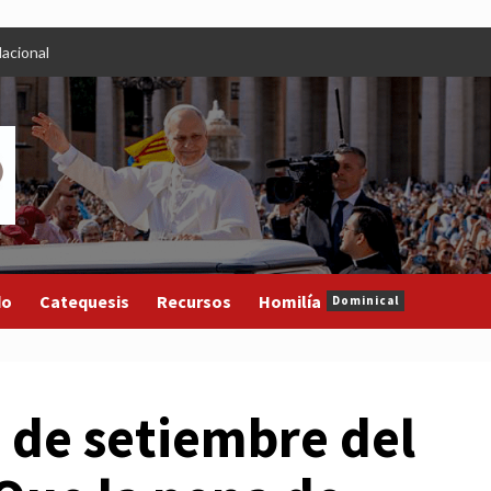
acional
do
Catequesis
Recursos
Homilía
Dominical
 de setiembre del