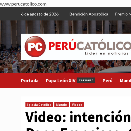
www.perucatolico.com
Skip
6 de agosto de 2026
Bendición Apostólica
Premio N
to
content
Portada
Papa León XIV
Perú
Mun
Peruano
Iglesia Católica
Mundo
Videos
Video: intención