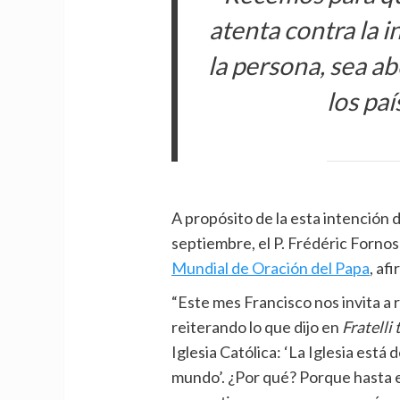
atenta contra la i
la persona, sea ab
los pa
A propósito de la esta intención 
septiembre, el P. Frédéric Fornos 
Mundial de Oración del Papa
, af
“Este mes Francisco nos invita a r
reiterando lo que dijo en
Fratelli 
Iglesia Católica: ‘La Iglesia está
mundo’. ¿Por qué? Porque hasta 