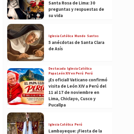
Santa Rosa de Lima: 30
preguntas y respuestas de
su vida
Iglesia Católica
Mundo
Santos
5 anécdotas de Santa Clara
de Asís
Destacada
Iglesia Católica
Papa León XIV en Perú
Perú
¡Es oficial! Vaticano confirmó
visita de León XIV a Perú del
11 al 17 de noviembre en
Lima, Chiclayo, Cusco y
Pucallpa
Iglesia Católica
Perú
Lambayeque: ¡Fiesta de la