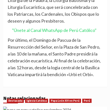
Liturgia de la Palabra, la Liturgia Bautismal y la
Liturgia Eucarística, que será concelebrada con
los Patriarcas, los Cardenales, los Obispos que lo
deseen y algunos Presbíteros.
"Únete al Canal WhatsApp de Perú Católico"
Por último, el Domingo de Pascua de la
Resurrección del Señor, en la Plaza de San Pedro,
a las 10 de la mañana, el Santo Padre presidirá la
celebración eucarística. Al final de la celebración,
a las 12 horas, desde la logia central de la Basílica
Vaticana impartirá la bendición «Urbi et Orbi».
Notas relacionadas
Destacada
Iglesia Católica
Papa León XIV en Perú
Perú