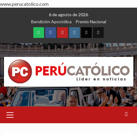
www.perucatolico.com
Skip
6 de agosto de 2026
to
Bendición Apostólica
Premio Nacional
content
WhatsApp
Facebook
Youtube
Instagram
X
TikTok
Primary
Menu