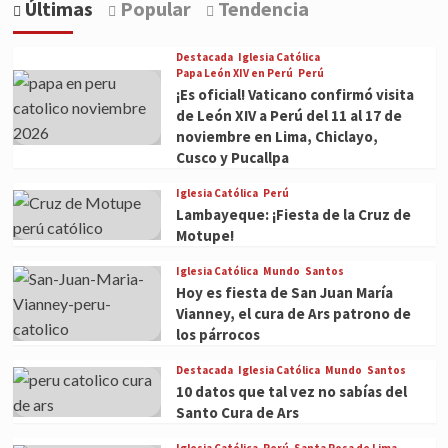
Últimas
Popular
Tendencia
Destacada
Iglesia Católica
Papa León XIV en Perú
Perú
¡Es oficial! Vaticano confirmó visita
de León XIV a Perú del 11 al 17 de
noviembre en Lima, Chiclayo,
Cusco y Pucallpa
Iglesia Católica
Perú
Lambayeque: ¡Fiesta de la Cruz de
Motupe!
Iglesia Católica
Mundo
Santos
Hoy es fiesta de San Juan María
Vianney, el cura de Ars patrono de
los párrocos
Destacada
Iglesia Católica
Mundo
Santos
10 datos que tal vez no sabías del
Santo Cura de Ars