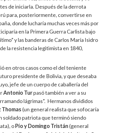
s de iniciarla. Después de la derrota
erú para, posteriormente, convertirse en
spaña, donde lucharía muchas veces más por
iciparía en la Primera Guerra Carlista bajo
ítimo” y las banderas de Carlos María Isidro
de la resistencia legitimista en 1840,
dió en otros casos como el del teniente
futuro presidente de Bolivia, y que deseaba
yo, jefe de un cuerpo de caballería del
er
Antonio Tur
pasó también a ver a su
rramando lágrimas”. Hermanos divididos
ez Thomas
(un general realista que sofocaría
un soldado patriota que terminó siendo
ata), o
Pío y Domingo Tristán
(general