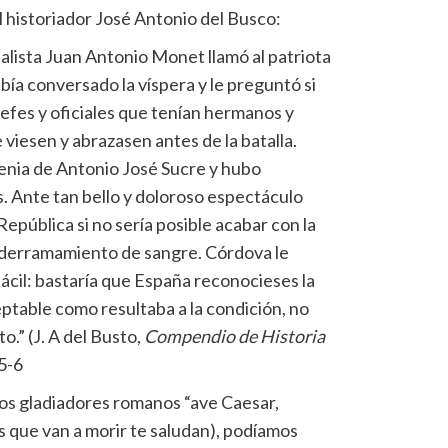
 historiador José Antonio del Busco:
ealista Juan Antonio Monet llamó al patriota
ía conversado la víspera y le preguntó si
jefes y oficiales que tenían hermanos y
viesen y abrazasen antes de la batalla.
venia de Antonio José Sucre y hubo
Ante tan bello y doloroso espectáculo
epública si no sería posible acabar con la
l derramamiento de sangre. Córdova le
ácil: bastaría que España reconocieses la
table como resultaba a la condición, no
.” (J. A del Busto,
Compendio de Historia
75-6
los gladiadores romanos “ave Caesar,
os que van a morir te saludan), podíamos