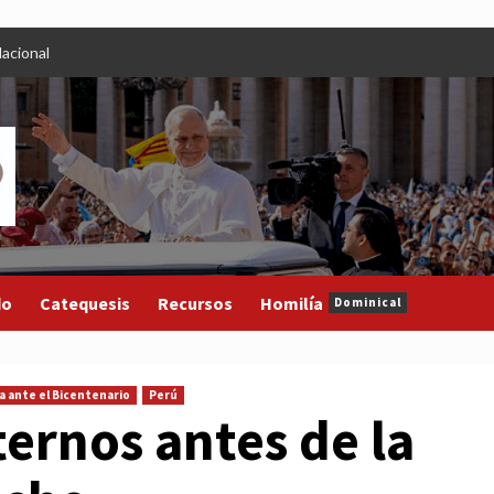
acional
do
Catequesis
Recursos
Homilía
Dominical
ia ante el Bicentenario
Perú
ternos antes de la