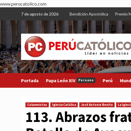
www.perucatolico.com
Skip
7 de agosto de 2026
Bendición Apostólica
Premio N
to
content
Portada
Papa León XIV
Perú
Mun
Peruano
Columnistas
Iglesia Católica
José Antonio Benito
La Igles
113. Abrazos fra