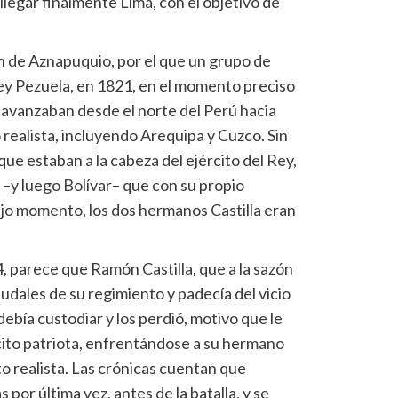
 llegar finalmente Lima, con el objetivo de
n de Aznapuquio, por el que un grupo de
rrey Pezuela, en 1821, en el momento preciso
 avanzaban desde el norte del Perú hacia
 realista, incluyendo Arequipa y Cuzco. Sin
que estaban a la cabeza del ejército del Rey,
–y luego Bolívar– que con su propio
jo momento, los dos hermanos Castilla eran
 parece que Ramón Castilla, que a la sazón
udales de su regimiento y padecía del vicio
debía custodiar y los perdió, motivo que le
rcito patriota, enfrentándose a su hermano
to realista. Las crónicas cuentan que
por última vez, antes de la batalla, y se