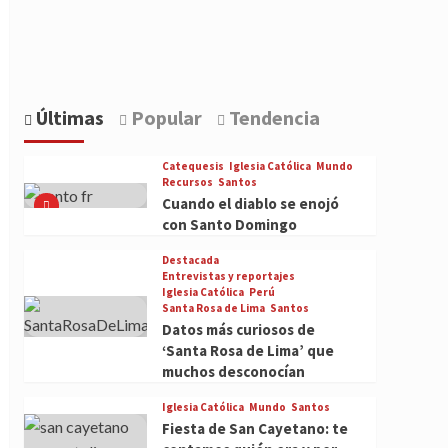
Últimas
Popular
Tendencia
Catequesis
Iglesia Católica
Mundo
Recursos
Santos
Cuando el diablo se enojó
con Santo Domingo
Destacada
Entrevistas y reportajes
Iglesia Católica
Perú
Santa Rosa de Lima
Santos
Datos más curiosos de
‘Santa Rosa de Lima’ que
muchos desconocían
Iglesia Católica
Mundo
Santos
Fiesta de San Cayetano: te