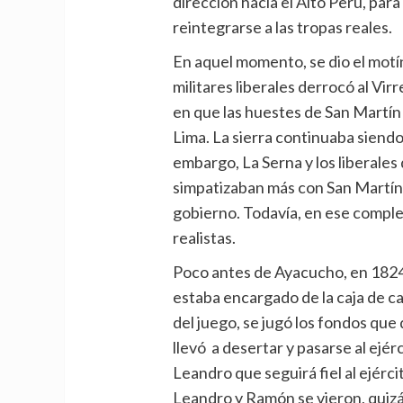
dirección hacia el Alto Perú, para
reintegrarse a las tropas reales.
En aquel momento, se dio el motí
militares liberales derrocó al Vi
en que las huestes de San Martín
Lima. La sierra continuaba siendo
embargo, La Serna y los liberales 
simpatizaban más con San Martín 
gobierno. Todavía, en ese comple
realistas.
Poco antes de Ayacucho, en 1824,
estaba encargado de la caja de ca
del juego, se jugó los fondos que 
llevó a desertar y pasarse al ejé
Leandro que seguirá fiel al ejérci
Leandro y Ramón se vieron, quizás 