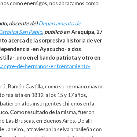
tarnos como enemigos, nos abrazamos como
ado, docente del
Departamento de
atólica San Pablo
, publicó en
Arequipa, 27
to acerca de la sorpresiva historia de ver
ndependencia -en Ayacucho- a dos
lla-, uno en el bando patriota y otro en
/sangre-de-hermanos-enfrentamiento-
Perú, Ramón Castilla, como su hermano mayor
o realista en 1812, a los 15 y 17 años,
atieron a los insurgentes chilenos en la
uco. Como resultado de la misma, fueron
de Las Bruscas, en Buenos Aires. De allí
 Janeiro., atraviesan la selva brasileña con