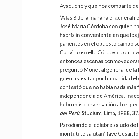
Ayacucho y que nos comparte del
“A las 8 de la mañana el general r
José María Córdoba con quien hab
habría in conveniente en que los 
parientes en el opuesto campo se 
Convino en ello Córdova, con la 
entonces escenas conmovedoras. 
preguntó Monet al general de la R
guerra y evitar por humanidad e
contestó que no había nada más f
independencia de América. Inacep
hubo más conversación al respecto
del Perú
, Studium, Lima, 1988, 3
Parodiando el célebre saludo de 
morituti te salutan” (ave César, l