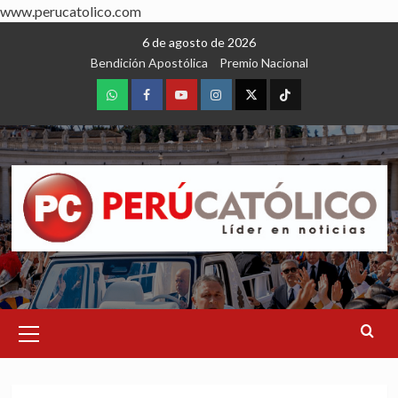
www.perucatolico.com
Skip
6 de agosto de 2026
to
Bendición Apostólica
Premio Nacional
content
WhatsApp
Facebook
Youtube
Instagram
X
TikTok
Primary
Menu