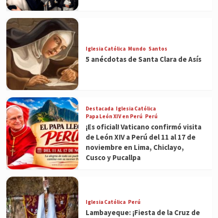
Iglesia Católica
Mundo
Santos
5 anécdotas de Santa Clara de Asís
Destacada
Iglesia Católica
Papa León XIV en Perú
Perú
¡Es oficial! Vaticano confirmó visita
de León XIV a Perú del 11 al 17 de
noviembre en Lima, Chiclayo,
Cusco y Pucallpa
Iglesia Católica
Perú
Lambayeque: ¡Fiesta de la Cruz de