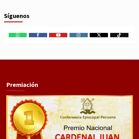
Síguenos
WhatsApp
Facebook
Youtube
Instagram
X
TikTok
Premiación