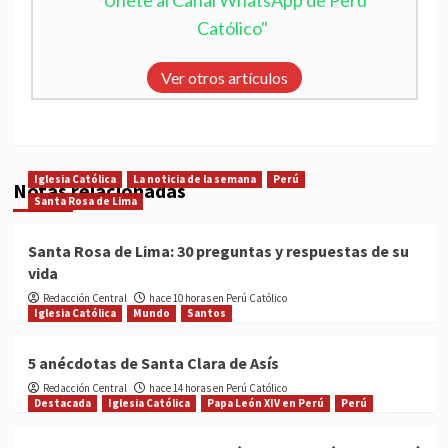
"Únete al Canal WhatsApp de Perú
Católico"
Ver otros artículos
Iglesia Católica
La noticia de la semana
Perú
Notas relacionadas
Santa Rosa de Lima
Santa Rosa de Lima: 30 preguntas y respuestas de su
vida
Redacción Central
hace 10 horas en Perú Católico
Iglesia Católica
Mundo
Santos
5 anécdotas de Santa Clara de Asís
Redacción Central
hace 14 horas en Perú Católico
Destacada
Iglesia Católica
Papa León XIV en Perú
Perú