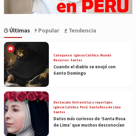
Últimas
Popular
Tendencia
Catequesis
Iglesia Católica
Mundo
Recursos
Santos
Cuando el diablo se enojó con
Santo Domingo
Destacada
Entrevistas y reportajes
Iglesia Católica
Perú
Santa Rosa de Lima
Santos
Datos más curiosos de ‘Santa Rosa
de Lima’ que muchos desconocían