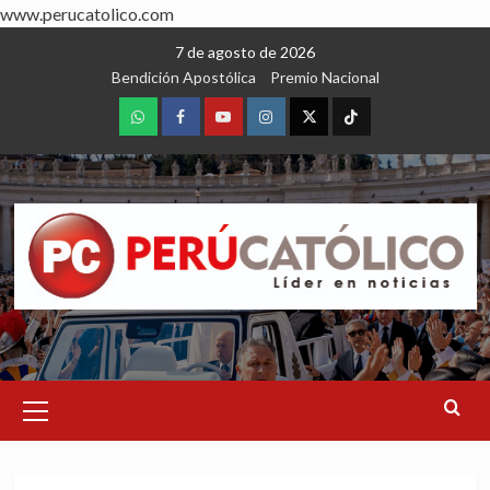
www.perucatolico.com
Skip
7 de agosto de 2026
to
Bendición Apostólica
Premio Nacional
content
WhatsApp
Facebook
Youtube
Instagram
X
TikTok
Primary
Menu