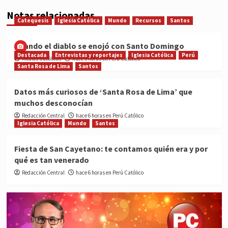
Notas relacionadas
Catequesis
Iglesia Católica
Mundo
Recursos
Santos
Cuando el diablo se enojó con Santo Domingo
Destacada
Entrevistas y reportajes
Iglesia Católica
Perú
Medios Católicos
hace 5 horas en Perú Católico
Santa Rosa de Lima
Santos
Datos más curiosos de ‘Santa Rosa de Lima’ que
muchos desconocían
Redacción Central
hace 6 horas en Perú Católico
Iglesia Católica
Mundo
Santos
Fiesta de San Cayetano: te contamos quién era y por
qué es tan venerado
Redacción Central
hace 6 horas en Perú Católico