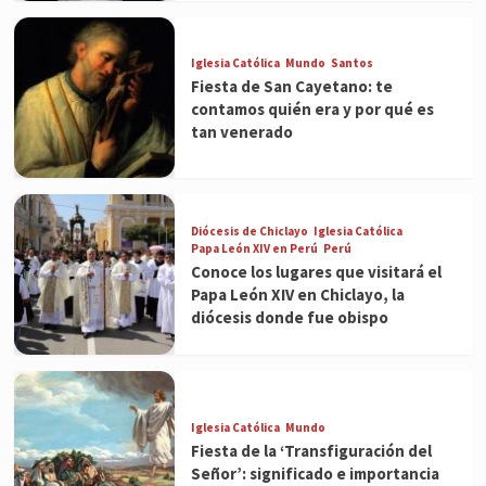
Iglesia Católica
Mundo
Santos
Fiesta de San Cayetano: te
contamos quién era y por qué es
tan venerado
Diócesis de Chiclayo
Iglesia Católica
Papa León XIV en Perú
Perú
Conoce los lugares que visitará el
Papa León XIV en Chiclayo, la
diócesis donde fue obispo
Iglesia Católica
Mundo
Fiesta de la ‘Transfiguración del
Señor’: significado e importancia