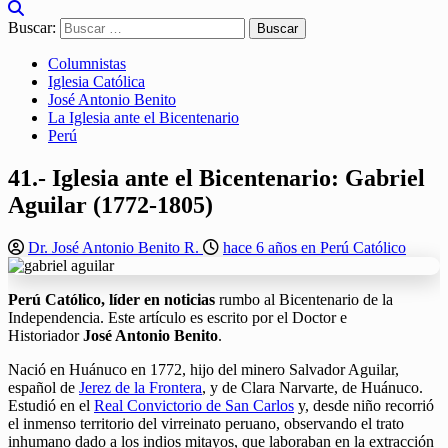
Buscar:
Columnistas
Iglesia Católica
José Antonio Benito
La Iglesia ante el Bicentenario
Perú
41.- Iglesia ante el Bicentenario: Gabriel
Aguilar (1772-1805)
Dr. José Antonio Benito R.
hace 6 años en Perú Católico
Perú Católico, líder en noticias
rumbo al Bicentenario de la
Independencia. Este artículo es escrito por el Doctor e
Historiador
José Antonio Benito
.
Nació en Huánuco en 1772, hijo del minero Salvador Aguilar,
español de
Jerez de la Frontera
, y de Clara Narvarte, de Huánuco.
Estudió en el
Real Convictorio de San Carlos
y, desde niño recorrió
el inmenso territorio del virreinato peruano, observando el trato
inhumano dado a los indios mitayos, que laboraban en la extracción