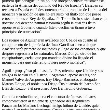
primero que persigue un fin político independentista: “sustraer esta
parte de la América del dominio del Rey de España”. Basaban su
rechazo a España en el descontento criollo producto de la tiranía del
monarca y la noción de que no era justo “el título con que posee
estos dominios el Rey de España…”. Todo ello lo sustentaban en la
doctrina del derecho natural y tomista según la cual “es lícito
oponerse al Gobierno cuando éste o declina en tirano o tuvo
principios de usurpación”.
Los sueños de Aguilar eran avalados por Ubalde en cuanto al
cumplimiento de la profecía del Inca Garcilaso acerca de que
América sería primero de los indios y luego de los españoles, y que
después regresaría a los naturales. Marcos Dongo, otro de los
conspiradores, creía “que por mandato divino ha llegado el
momento para que este reino tuviese nuevo monarca”.
Aguilar propagó su plan hasta La Paz, mientras que Ubalde y sus
amigos lo hacían en el Cuzco. Lograron el apoyo del regidor
Manuel Valverde Ampuero, fray Diego Barranco, el abogado
Marcos Dongo, el noble inca Diego Cusihuamán del barrio San
Blas del Cuzco, y el presbítero José Bernardino Gutiérrez.
Como la revolución requería el concurso de fuerzas militares,
comprometieron al teniente de granadero del Regimiento
Paucartambo Mariano Lechuga, amigo íntimo de Ubalde, quien
participó en todas las reuniones. Cuando la insurgencia estaba a