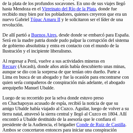
de la plata de los profundos socavones. En uno de sus viajes llegó
hasta Mendoza en el
Virreinato del Río de la Plata
, donde fue
recibido muy bien por los pobladores, quienes creyeron que era un
nuevo Gabriel
Túpac Amaru II
y le solicitaron ser el líder de una
revolución.
De allí partió a
Buenos Aires
, desde donde se embarcó para España.
Será en la madre patria donde pudo palpar la corrupción del sistema
de gobierno absolutista y entra en contacto con el mundo de la
Ilustración y el incipiente liberalismo.
Al regresar a Perú, vuelve a sus actividades mineras en
Recuay
(Áncash), donde años atrás había descubierto unas minas,
aunque se dio con la sorpresa de que tenían otro dueño. Parte a
Lima en busca de un abogado y fue la ocasión para encontrarse con
quien sería compañeros de conspiración más adelante, el abogado
arequipeño Manuel Ubalde.
Luego de su recorrido por la selva donde estuvo preso
en Chachapoyas acusado de espía, recibió la noticia de que su
amigo Ubalde había viajado al Cuzco. Aguilar, luego de volver a su
tierra natal, atravesó la sierra central y llegó al Cuzco en 1804. Allí
encontró a Ubalde destituido de la asesoría que le confiara el
presidente de la Audiencia, el brigadier
Conde de Ruiz de Castilla
.
Ambos se concertaron entonces para iniciar una conspiración