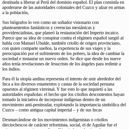
destinada a liberar al Perú del dominio español. El plan consistía en
apoderarse de las autoridades coloniales del Cuzco y alzar en armas
a la población,
Sus biógrafos lo ven como un soñador visionario con
planteamientos fantásticos y creencias mesiánicas y
providencialistas, que planeó la restauración del Imperio incaico.
Parece que su idea de conspirar contra el régimen español surgió al
habla con Manuel Ubalde, también criollo de origen provinciano,
con quien comparte sueños, la experiencia de sus viajes y la
preocupación por el sufrimiento de los pobres, la idea de cambiar la
sociedad e instaurar un nuevo orden. Se dice que desde los nueve
años tenía revelaciones de Jesucristo de los ángeles para redimir a
los indios.
Para él la utopía andina representa el intento de unir alrededor del
Inca a los diversos estamentos y castas de la sociedad peruana
opuestos al régimen virreinal. Y fue esto lo que inquietó a las
autoridades españolas: el hecho que los criollos descontentos hayan
tomado la iniciativa de incorporar indígenas dentro de un
movimiento anti-peninsular, explotando la importancia simbólica del
Cuzco – como antigua capital imperial – y de sus Incas
Desmarcándose de los movimientos indigenistas o criollos
dieciochescos de carácter reformista, social, el de Aguilar fue el