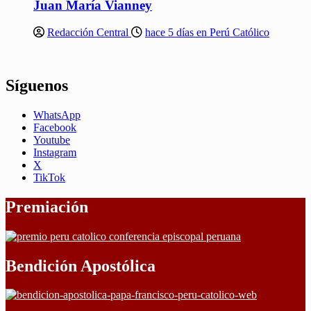
Juan María Vianney
Redacción Central
hace 5 días en Perú Católico
Síguenos
WhatsApp
Facebook
Youtube
Instagram
X
TikTok
Premiación
Bendición Apostólica