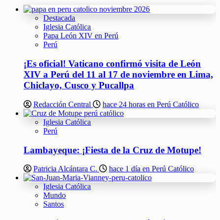
Destacada
Iglesia Católica
Papa León XIV en Perú
Perú
¡Es oficial! Vaticano confirmó visita de León
XIV a Perú del 11 al 17 de noviembre en Lima,
Chiclayo, Cusco y Pucallpa
Redacción Central
hace 24 horas en Perú Católico
Iglesia Católica
Perú
Lambayeque: ¡Fiesta de la Cruz de Motupe!
Patricia Alcántara C.
hace 1 día en Perú Católico
Iglesia Católica
Mundo
Santos