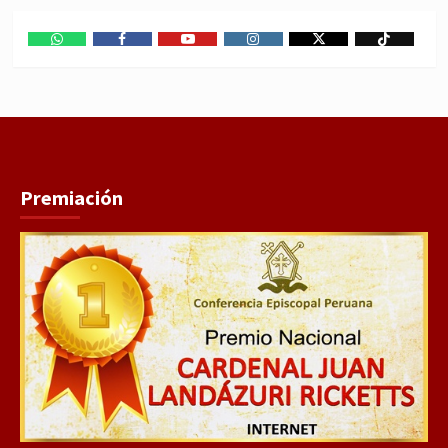
WhatsApp
Facebook
Youtube
Instagram
X
TikTok
Premiación