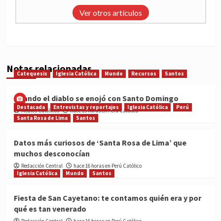
Ver otros artículos
Notas relacionadas
Catequesis
Iglesia Católica
Mundo
Recursos
Santos
Cuando el diablo se enojó con Santo Domingo
Destacada
Entrevistas y reportajes
Iglesia Católica
Perú
Medios Católicos
hace 15 horas en Perú Católico
Santa Rosa de Lima
Santos
Datos más curiosos de ‘Santa Rosa de Lima’ que
muchos desconocían
Redacción Central
hace 16 horas en Perú Católico
Iglesia Católica
Mundo
Santos
Fiesta de San Cayetano: te contamos quién era y por
qué es tan venerado