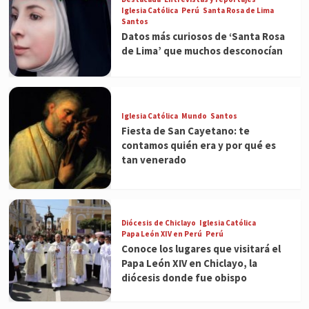
Iglesia Católica
Perú
Santa Rosa de Lima
Santos
Datos más curiosos de ‘Santa Rosa
de Lima’ que muchos desconocían
Iglesia Católica
Mundo
Santos
Fiesta de San Cayetano: te
contamos quién era y por qué es
tan venerado
Diócesis de Chiclayo
Iglesia Católica
Papa León XIV en Perú
Perú
Conoce los lugares que visitará el
Papa León XIV en Chiclayo, la
diócesis donde fue obispo