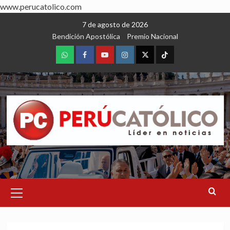
www.perucatolico.com
Skip
7 de agosto de 2026
to
Bendición Apostólica
Premio Nacional
content
WhatsApp
Facebook
Youtube
Instagram
X
TikTok
Primary
Menu