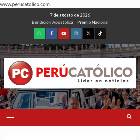
www.perucatolico.com
Skip
7 de agosto de 2026
to
Bendición Apostólica
Premio Nacional
content
WhatsApp
Facebook
Youtube
Instagram
X
TikTok
Primary
Menu