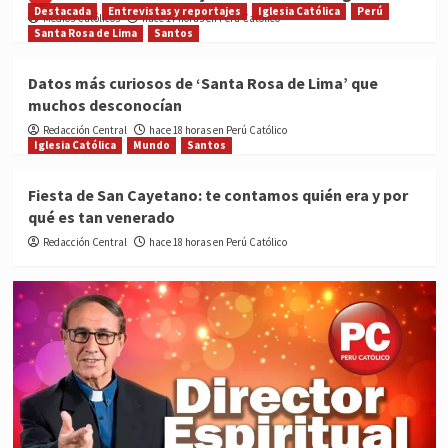
Destacada
Entrevistas y reportajes
Iglesia Católica
Perú
Medios Católicos
hace 17 horas en Perú Católico
Santa Rosa de Lima
Santos
Datos más curiosos de ‘Santa Rosa de Lima’ que
muchos desconocían
Redacción Central
hace 18 horas en Perú Católico
Iglesia Católica
Mundo
Santos
Fiesta de San Cayetano: te contamos quién era y por
qué es tan venerado
Redacción Central
hace 18 horas en Perú Católico