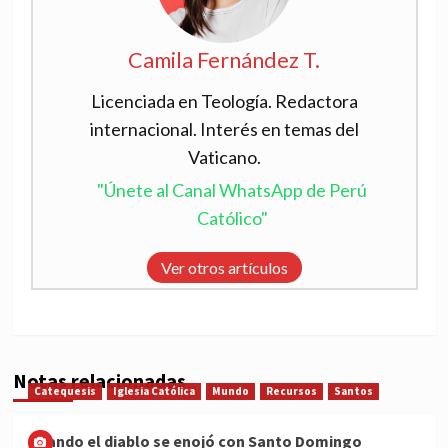
Camila Fernández T.
Licenciada en Teología. Redactora
internacional. Interés en temas del
Vaticano.
"Únete al Canal WhatsApp de Perú
Católico"
Ver otros artículos
Notas relacionadas
Catequesis
Iglesia Católica
Mundo
Recursos
Santos
Cuando el diablo se enojó con Santo Domingo