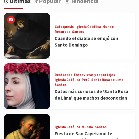
Últimas
Popular
Tendencia
Catequesis
Iglesia Católica
Mundo
Recursos
Santos
Cuando el diablo se enojó con
Santo Domingo
Destacada
Entrevistas y reportajes
Iglesia Católica
Perú
Santa Rosa de Lima
Santos
Datos más curiosos de ‘Santa Rosa
de Lima’ que muchos desconocían
Iglesia Católica
Mundo
Santos
Fiesta de San Cayetano: te