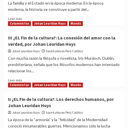
en
La familia y el Estado en la época moderna. En la época
la
moderna, la historia se construye a partir del...
Morada
Celestial’
Read
Leer más
(Efesios,
more
Columnistas
Johan Leuridan Huys
Mundo
2,6),
about
por
‘Familia
III ¿EL Fin de la cultura?: La conexión del amor con la
Johan
y
verdad, por Johan Leuridan Huys
Leuridan
estado’,
Huys
por
Johan Leuridan Huys
hace 6 años en Perú Católico
Johan
Con mucha razón la filósofa y novelista, Iris Murdoch, Dublin,
Leuridan
presbiteriana, señala que los filósofos modernos han intentado
Huys
relacionar los...
Read
Leer más
more
Columnistas
Johan Leuridan Huys
Mundo
about
III
II ¿EL Fin de la cultura?: Los derechos humanos, por
¿EL
Johan Leuridan Huys
Fin
de
Johan Leuridan Huys
hace 6 años en Perú Católico
la
La época de la “armonía” y la “felicidad” de la Modernidad
cultura?:
conoció innumerables guerras. Mencionamos sólo la lucha