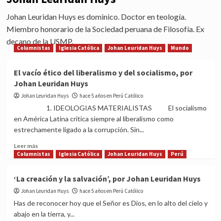
Johan Leuridan Huys es dominico. Doctor en teología.
Miembro honorario de la Sociedad peruana de Filosofía. Ex
decano de la USMP.
Columnistas
Iglesia Católica
Johan Leuridan Huys
Mundo
El vacío ético del liberalismo y del socialismo, por
Johan Leuridan Huys
Johan Leuridan Huys
hace 5 años en Perú Católico
1. IDEOLOGIAS MATERIALISTAS El socialismo
en América Latina critica siempre al liberalismo como
estrechamente ligado a la corrupción. Sin...
Read
Leer más
more
Columnistas
Iglesia Católica
Johan Leuridan Huys
Perú
about
El
‘La creación y la salvación’, por Johan Leuridan Huys
vacío
Johan Leuridan Huys
ético
hace 5 años en Perú Católico
del
Has de reconocer hoy que el Señor es Dios, en lo alto del cielo y
liberalismo
abajo en la tierra, y...
y