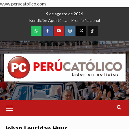
www.perucatolico.com
Skip
9 de agosto de 2026
to
Bendición Apostólica
Premio Nacional
content
WhatsApp
Facebook
Youtube
Instagram
X
TikTok
Primary
Menu
Johan Leuridan Huys