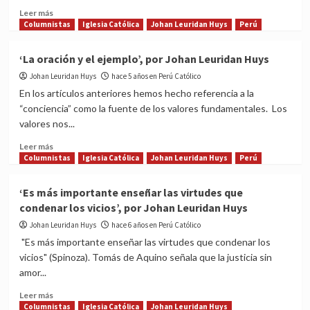
del
Read
Leer más
socialismo,
more
Columnistas
Iglesia Católica
Johan Leuridan Huys
Perú
por
about
Johan
‘La
‘La oración y el ejemplo’, por Johan Leuridan Huys
Leuridan
creación
Johan Leuridan Huys
Huys
y
hace 5 años en Perú Católico
la
En los artículos anteriores hemos hecho referencia a la
salvación’,
“conciencia” como la fuente de los valores fundamentales. Los
por
valores nos...
Johan
Leuridan
Read
Leer más
Huys
more
Columnistas
Iglesia Católica
Johan Leuridan Huys
Perú
about
‘La
‘Es más importante enseñar las virtudes que
oración
condenar los vicios’, por Johan Leuridan Huys
y
el
Johan Leuridan Huys
hace 6 años en Perú Católico
ejemplo’,
"Es más importante enseñar las virtudes que condenar los
por
vicios" (Spinoza). Tomás de Aquino señala que la justicia sin
Johan
amor...
Leuridan
Huys
Read
Leer más
more
Columnistas
Iglesia Católica
Johan Leuridan Huys