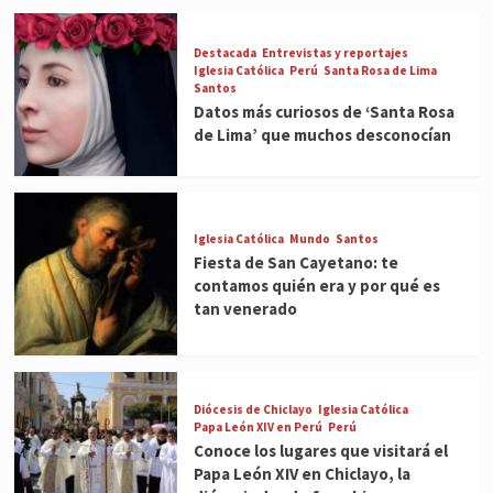
Destacada
Entrevistas y reportajes
Iglesia Católica
Perú
Santa Rosa de Lima
Santos
Datos más curiosos de ‘Santa Rosa
de Lima’ que muchos desconocían
Iglesia Católica
Mundo
Santos
Fiesta de San Cayetano: te
contamos quién era y por qué es
tan venerado
Diócesis de Chiclayo
Iglesia Católica
Papa León XIV en Perú
Perú
Conoce los lugares que visitará el
Papa León XIV en Chiclayo, la