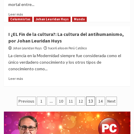
La
mortal entre...
conexión
del
Read
Leer más
amor
more
Columnistas
Johan Leuridan Huys
Mundo
con
about
la
II
I ¿EL Fin de la cultura?: La cultura del antihumanismo,
verdad,
¿EL
por Johan Leuridan Huys
por
Fin
Johan
de
Johan Leuridan Huys
hace 6 años en Perú Católico
Leuridan
la
La ciencia en la Modernidad siempre fue considerada como el
Huys
cultura?:
único verdadero conocimiento y los otros tipos de
Los
conocimiento como...
derechos
humanos,
Read
Leer más
por
more
Johan
about
Leuridan
I
Posts
Huys
¿EL
Previous
1
…
10
11
12
13
14
Next
Fin
pagination
de
la
cultura?:
La