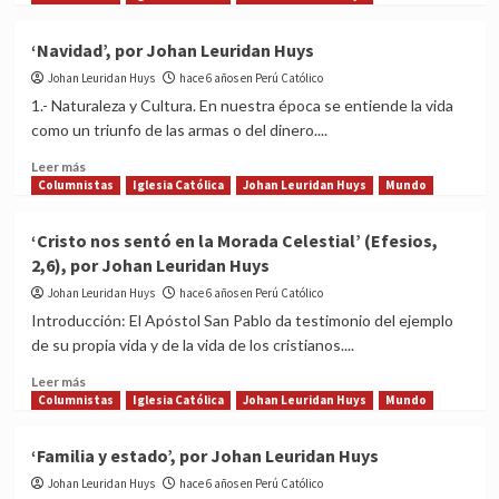
about
‘Es
‘Navidad’, por Johan Leuridan Huys
más
Johan Leuridan Huys
importante
hace 6 años en Perú Católico
enseñar
1.- Naturaleza y Cultura. En nuestra época se entiende la vida
las
como un triunfo de las armas o del dinero....
virtudes
que
Read
Leer más
condenar
more
Columnistas
Iglesia Católica
Johan Leuridan Huys
Mundo
los
about
vicios’,
‘Navidad’,
‘Cristo nos sentó en la Morada Celestial’ (Efesios,
por
por
2,6), por Johan Leuridan Huys
Johan
Johan
Leuridan
Leuridan
Johan Leuridan Huys
hace 6 años en Perú Católico
Huys
Huys
Introducción: El Apóstol San Pablo da testimonio del ejemplo
de su propia vida y de la vida de los cristianos....
Read
Leer más
more
Columnistas
Iglesia Católica
Johan Leuridan Huys
Mundo
about
‘Cristo
‘Familia y estado’, por Johan Leuridan Huys
nos
Johan Leuridan Huys
sentó
hace 6 años en Perú Católico