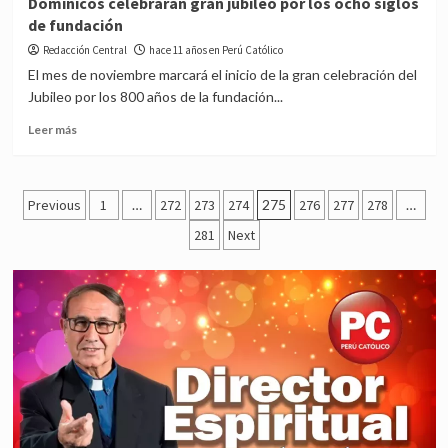
Dominicos celebrarán gran jubileo por los ocho siglos
recibirá
de fundación
a
nueve
Redacción Central
hace 11 años en Perú Católico
mil
El mes de noviembre marcará el inicio de la gran celebración del
monaguillos
Jubileo por los 800 años de la fundación...
en
Roma
Read
Leer más
more
about
Dominicos
Posts
celebrarán
Previous
1
…
272
273
274
275
276
277
278
…
gran
pagination
281
Next
jubileo
por
los
ocho
siglos
de
fundación