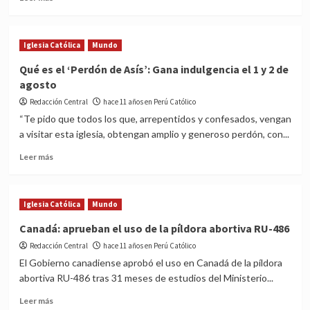
more
about
CELAM
Iglesia Católica
Mundo
presenta
Nueva
Qué es el ‘Perdón de Asís’: Gana indulgencia el 1 y 2 de
Traducción
agosto
del
Nuevo
Redacción Central
hace 11 años en Perú Católico
Testamento
“Te pido que todos los que, arrepentidos y confesados, vengan
a visitar esta iglesia, obtengan amplio y generoso perdón, con...
Read
Leer más
more
about
Qué
Iglesia Católica
Mundo
es
el
Canadá: aprueban el uso de la píldora abortiva RU-486
‘Perdón
Redacción Central
hace 11 años en Perú Católico
de
Asís’:
El Gobierno canadiense aprobó el uso en Canadá de la píldora
Gana
abortiva RU-486 tras 31 meses de estudios del Ministerio...
indulgencia
Read
el
Leer más