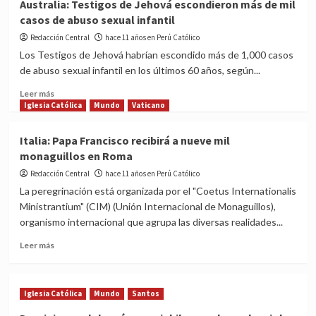
Australia: Testigos de Jehová escondieron más de mil
a
casos de abuso sexual infantil
la
monja
Redacción Central
hace 11 años en Perú Católico
que
Los Testigos de Jehová habrían escondido más de 1,000 casos
predica
de abuso sexual infantil en los últimos 60 años, según...
a
sacerdotes
Read
Leer más
y
more
Iglesia Católica
Mundo
Vaticano
cura
about
enfermedades
Australia:
Italia: Papa Francisco recibirá a nueve mil
Testigos
monaguillos en Roma
de
Jehová
Redacción Central
hace 11 años en Perú Católico
escondieron
La peregrinación está organizada por el "Coetus Internationalis
más
Ministrantium" (CIM) (Unión Internacional de Monaguillos),
de
organismo internacional que agrupa las diversas realidades...
mil
casos
Read
Leer más
de
more
abuso
about
sexual
Italia:
infantil
Iglesia Católica
Mundo
Santos
Papa
Francisco