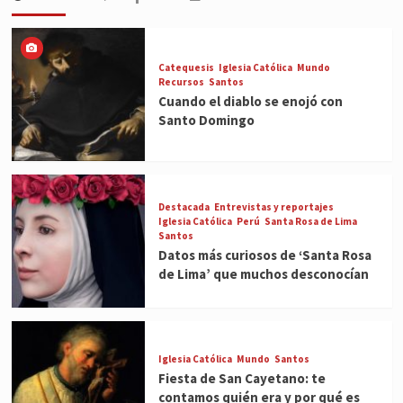
Catequesis
Iglesia Católica
Mundo
Recursos
Santos
Cuando el diablo se enojó con
Santo Domingo
Destacada
Entrevistas y reportajes
Iglesia Católica
Perú
Santa Rosa de Lima
Santos
Datos más curiosos de ‘Santa Rosa
de Lima’ que muchos desconocían
Iglesia Católica
Mundo
Santos
Fiesta de San Cayetano: te
contamos quién era y por qué es