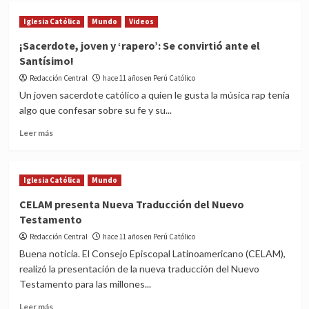
4
Iglesia Católica
Mundo
Videos
de
agosto:
¡Sacerdote, joven y ‘rapero’: Se convirtió ante el
Celebramos
Santísimo!
a
San
Redacción Central
hace 11 años en Perú Católico
Juan
Un joven sacerdote católico a quien le gusta la música rap tenía
María
algo que confesar sobre su fe y su...
Vianey,
patrono
Read
Leer más
de
more
los
about
sacerdotes
¡Sacerdote,
Iglesia Católica
Mundo
y
joven
párrocos
y
CELAM presenta Nueva Traducción del Nuevo
‘rapero’:
Testamento
Se
convirtió
Redacción Central
hace 11 años en Perú Católico
ante
Buena noticia. El Consejo Episcopal Latinoamericano (CELAM),
el
realizó la presentación de la nueva traducción del Nuevo
Santísimo!
Testamento para las millones...
Read
Leer más