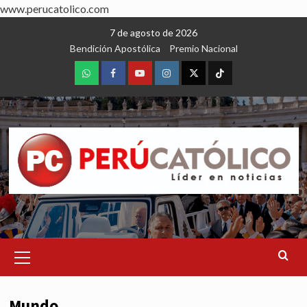
www.perucatolico.com
Skip
7 de agosto de 2026
to
Bendición Apostólica
Premio Nacional
content
WhatsApp
Facebook
Youtube
Instagram
X
TikTok
Primary
Menu
Mundo