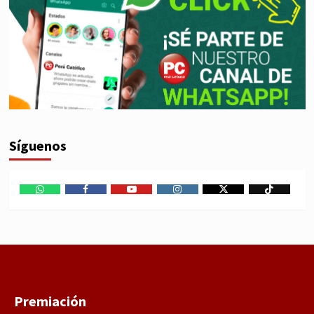
Síguenos
WhatsApp
Facebook
Youtube
Instagram
X
TikTok
Premiación