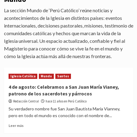
La sección Mundo de ‘Perú Católico’ reúne noticias y
acontecimientos de la Iglesia en distintos países: eventos
internacionales, decisiones pastorales, misiones, testimonio de
comunidades católicas y hechos que marcan la vida de la
Iglesia universal. Un espacio actualizado, confiable y fiel al
Magisterio para conocer cómo se vive la fe en el mundo y
cómo la Iglesia actúa más allá de nuestras fronteras.
Iglesia Católica
Mundo
Santos
4 de agosto: Celebramos a San Juan María Vianey,
patrono de los sacerdotes y párrocos
Redacción Central
hace 11 años en Perú Católico
Su verdadero nombre fue San Juan Bautista María Vianney,
pero en todo el mundo es conocido con el nombre de...
Read
Leer más
more
about