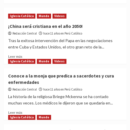
more
1
about
y
Canadá:
2
Iglesia Católica
Mundo
Videos
aprueban
de
el
agosto
¡China será cristiana en el año 2050!
uso
Redacción Central
hace 11 años en Perú Católico
de
la
Tras la exitosa intervención del Papa en las negociaciones
píldora
entre Cuba y Estados Unidos, el otro gran reto de la...
abortiva
Read
RU-
Leer más
more
Iglesia Católica
486
Mundo
Videos
about
¡China
Conoce a la monja que predica a sacerdotes y cura
será
enfermedades
cristiana
en
Redacción Central
hace 11 años en Perú Católico
el
La historia de la religiosa Briege Mckenna se ha contado
año
muchas veces. Los médicos le dijeron que se quedaría en...
2050!
Read
Leer más
more
Iglesia Católica
Mundo
about
Conoce