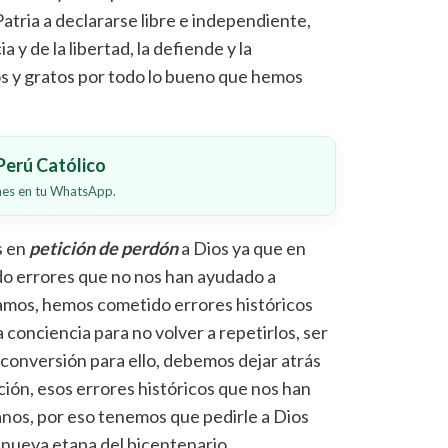
Patria a declararse libre e independiente,
a y de la libertad, la defiende y la
s y gratos por todo lo bueno que hemos
erú Católico
ones en tu WhatsApp.
s en
petición de perdón
a Dios ya que en
o errores que no nos han ayudado a
éramos, hemos cometido errores históricos
 conciencia para no volver a repetirlos, ser
 conversión para ello, debemos dejar atrás
rupción, esos errores históricos que nos han
anos, por eso tenemos que pedirle a Dios
 nueva etapa del bicentenario.