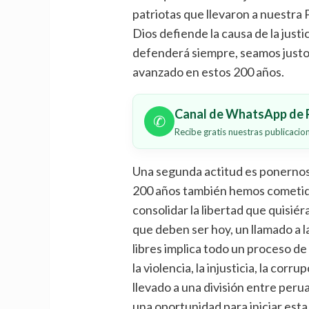
patriotas que llevaron a nuestra 
Dios defiende la causa de la justici
defenderá siempre, seamos justo
avanzado en estos 200 años.
Canal de WhatsApp de P
✆
Recibe gratis nuestras publicaci
Una segunda actitud es ponerno
200 años también hemos cometid
consolidar la libertad que quisi
que deben ser hoy, un llamado a la
libres implica todo un proceso de
la violencia, la injusticia, la cor
llevado a una división entre peru
una oportunidad para iniciar esta