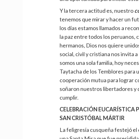
Y la tercera actitud es, nuestro
c
tenemos que mirar y hacer un fut
los días estamos llamados a recon
la paz entre todos los peruanos, 
hermanos, Dios nos quiere unido
social, civil y cristiana nos invit
somos una sola familia, hoy nece
Taytacha de los Temblores para un
cooperación mutua para lograr co
soñaron nuestros libertadores y
cumplir.
CELEBRACIÓN EUCARÍSTICA PO
SAN CRISTÓBAL MÁRTIR
La feligresía cusqueña festejó el 
una Santa Misa que fue presidida