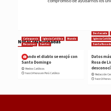
compromiso de ayudarnos los uno
Destacada
Catequesis
Iglesia Católica
Mundo
Iglesia Católi
Notas relacionadas
Recursos
Santos
Santa Rosa d
Cuando el diablo se enojó con
Datos más
Santo Domingo
Rosa de L
desconoc
Medios Católicos
hace 14 horas en Perú Católico
Redacción Ce
hace 14 horas