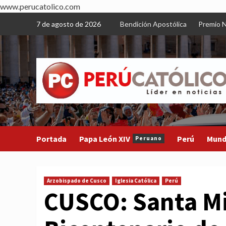
www.perucatolico.com
Skip
7 de agosto de 2026
Bendición Apostólica
Premio N
to
content
Portada
Papa León XIV
Perú
Mun
Peruano
Arzobispado de Cusco
Iglesia Católica
Perú
CUSCO: Santa Mi