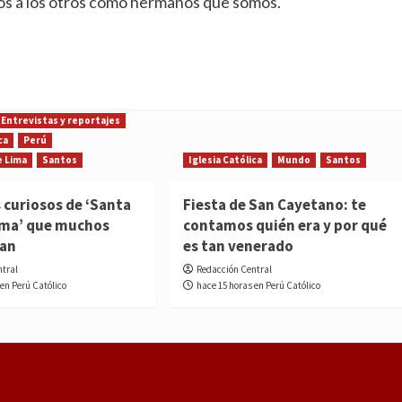
s a los otros como hermanos que somos.
Entrevistas y reportajes
ca
Perú
e Lima
Santos
Iglesia Católica
Mundo
Santos
 curiosos de ‘Santa
Fiesta de San Cayetano: te
ima’ que muchos
contamos quién era y por qué
ían
es tan venerado
ntral
Redacción Central
 en Perú Católico
hace 15 horas en Perú Católico