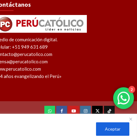
ontáctanos
dio de comunicación digital.
lular: +51 949 631 689
ntacto@perucatolico.com
ensa@perucatolico.com
w.perucatolico.com
4 años evangelizando el Perú»
2
WhatsApp
Facebook
Youtube
Instagram
X
TikTok
Aceptar
l Perú