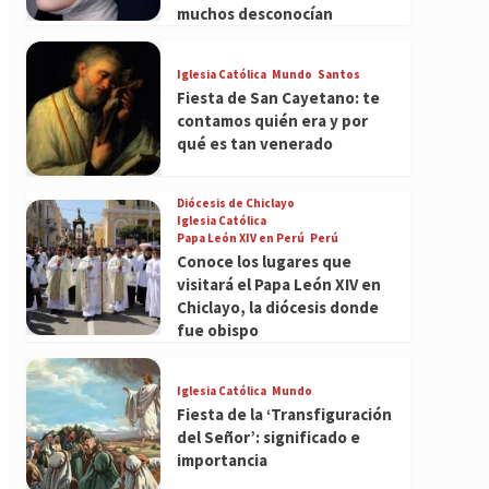
muchos desconocían
Iglesia Católica
Mundo
Santos
Fiesta de San Cayetano: te
contamos quién era y por
qué es tan venerado
Diócesis de Chiclayo
Iglesia Católica
Papa León XIV en Perú
Perú
Conoce los lugares que
visitará el Papa León XIV en
Chiclayo, la diócesis donde
fue obispo
Iglesia Católica
Mundo
Fiesta de la ‘Transfiguración
del Señor’: significado e
importancia