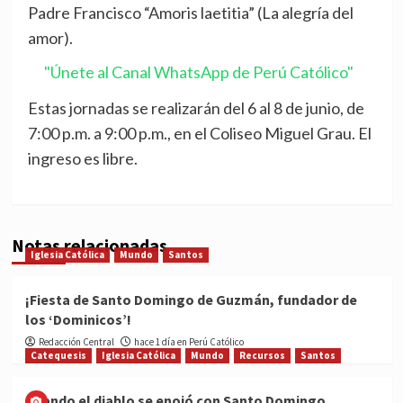
Padre Francisco “Amoris laetitia” (La alegría del
amor).
"Únete al Canal WhatsApp de Perú Católico"
Estas jornadas se realizarán del 6 al 8 de junio, de
7:00 p.m. a 9:00 p.m., en el Coliseo Miguel Grau. El
ingreso es libre.
Notas relacionadas
Iglesia Católica
Mundo
Santos
¡Fiesta de Santo Domingo de Guzmán, fundador de
los ‘Dominicos’!
Redacción Central
hace 1 día en Perú Católico
Catequesis
Iglesia Católica
Mundo
Recursos
Santos
Cuando el diablo se enojó con Santo Domingo