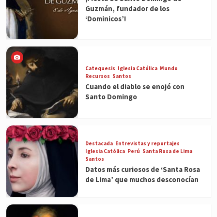
Guzmán, fundador de los
‘Dominicos’!
Catequesis
Iglesia Católica
Mundo
Recursos
Santos
Cuando el diablo se enojó con
Santo Domingo
Destacada
Entrevistas y reportajes
Iglesia Católica
Perú
Santa Rosa de Lima
Santos
Datos más curiosos de ‘Santa Rosa
de Lima’ que muchos desconocían