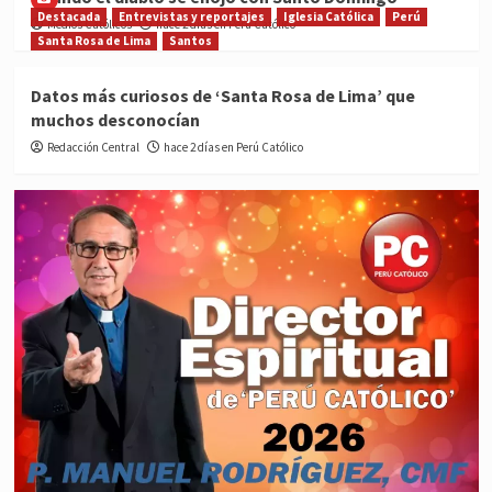
Destacada
Entrevistas y reportajes
Iglesia Católica
Perú
Medios Católicos
hace 2 días en Perú Católico
Santa Rosa de Lima
Santos
Datos más curiosos de ‘Santa Rosa de Lima’ que
muchos desconocían
Redacción Central
hace 2 días en Perú Católico