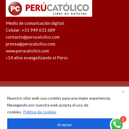
Medio de comunicación digital.
Celular: +51 949 631 689
contacto@perucatolico.com
prensa@perucatolico.com
www.perucatolico.com
«14 años evangelizando el Perú»
Política de cookies
Política de privacidad
Nuestro sitio web usa cookies para una mejor experiencia.
Navegando por nuestra web acepta el uso de
WhatsApp
Facebook
Youtube
Instagram
X
TikTok
cookies.
Política de cookies
2
© Derechos reservados 2026 – Perú Católico | 14 años
Aceptar
evangelizando el Perú