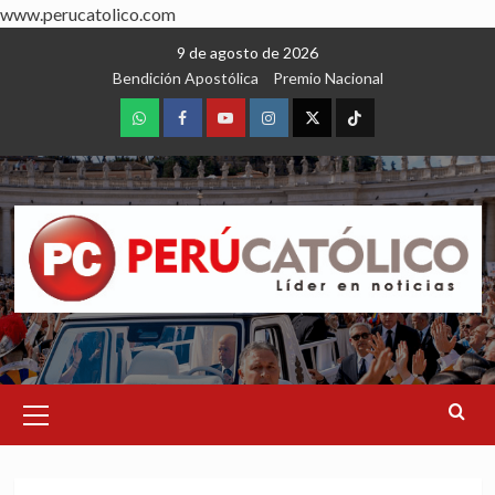
www.perucatolico.com
Skip
9 de agosto de 2026
to
Bendición Apostólica
Premio Nacional
content
WhatsApp
Facebook
Youtube
Instagram
X
TikTok
Primary
Menu