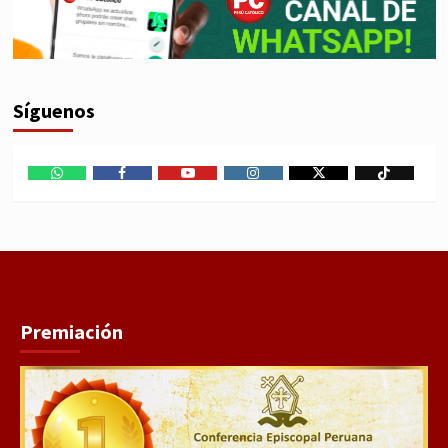
Síguenos
WhatsApp
Facebook
Youtube
Instagram
X
TikTok
Premiación