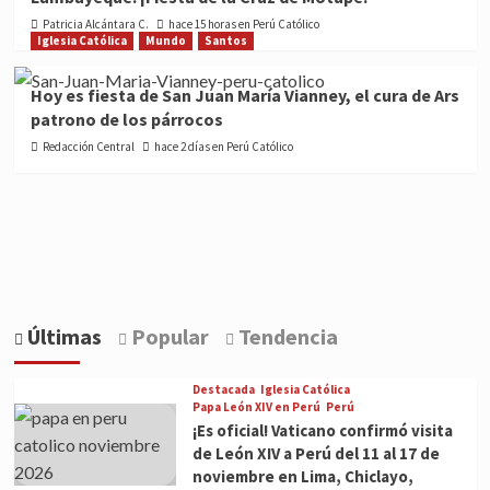
Patricia Alcántara C.
hace 15 horas en Perú Católico
Iglesia Católica
Mundo
Santos
Hoy es fiesta de San Juan María Vianney, el cura de Ars
patrono de los párrocos
Redacción Central
hace 2 días en Perú Católico
Últimas
Popular
Tendencia
Destacada
Iglesia Católica
Papa León XIV en Perú
Perú
¡Es oficial! Vaticano confirmó visita
de León XIV a Perú del 11 al 17 de
noviembre en Lima, Chiclayo,