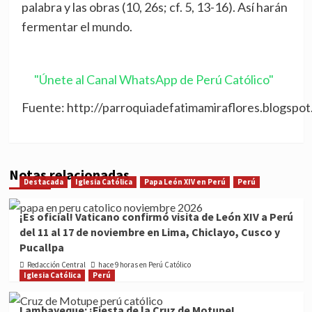
palabra y las obras (10, 26s; cf. 5, 13-16). Así harán
fermentar el mundo.
"Únete al Canal WhatsApp de Perú Católico"
Fuente: http://parroquiadefatimamiraflores.blogspot
Notas relacionadas
Destacada
Iglesia Católica
Papa León XIV en Perú
Perú
¡Es oficial! Vaticano confirmó visita de León XIV a Perú
del 11 al 17 de noviembre en Lima, Chiclayo, Cusco y
Pucallpa
Redacción Central
hace 9 horas en Perú Católico
Iglesia Católica
Perú
Lambayeque: ¡Fiesta de la Cruz de Motupe!