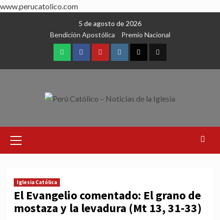
www.perucatolico.com
Skip
5 de agosto de 2026
to
Bendición Apostólica
Premio Nacional
content
WhatsApp
Facebook
Youtube
Instagram
X
TikTok
Primary
Menu
Iglesia Católica
El Evangelio comentado: El grano de
mostaza y la levadura (Mt 13, 31-33)