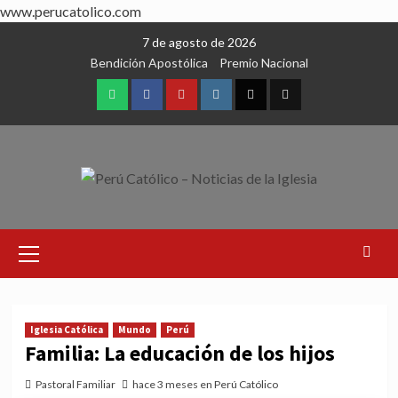
www.perucatolico.com
Skip
7 de agosto de 2026
to
Bendición Apostólica
Premio Nacional
content
WhatsApp
Facebook
Youtube
Instagram
X
TikTok
Primary
Menu
Iglesia Católica
Mundo
Perú
Familia: La educación de los hijos
Pastoral Familiar
hace 3 meses en Perú Católico