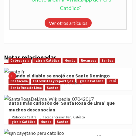
Católico"
Ver otros artículos
Notas relacionadas
Catequesis
Iglesia Católica
Mundo
Recursos
Santos
Cuando el diablo se enojó con Santo Domingo
Destacada
Entrevistas y reportajes
Iglesia Católica
Perú
Medios Católicos
hace 16 horas en Perú Católico
Santa Rosa de Lima
Santos
Datos más curiosos de ‘Santa Rosa de Lima’ que
muchos desconocían
Redacción Central
hace 17 horas en Perú Católico
Iglesia Católica
Mundo
Santos