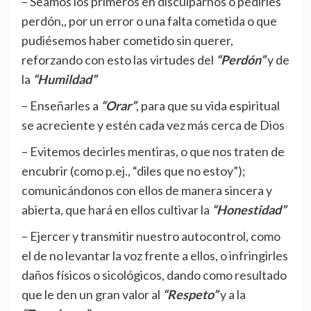
– Seamos los primeros en disculparnos o pedirles
perdón,, por un error o una falta cometida o que
pudiésemos haber cometido sin querer,
reforzando con esto las virtudes del
“Perdón”
y de
la
“Humildad”
– Enseñarles a
“Orar”
, para que su vida espiritual
se acreciente y estén cada vez más cerca de Dios
– Evitemos decirles mentiras, o que nos traten de
encubrir (como p.ej., “diles que no estoy”);
comunicándonos con ellos de manera sincera y
abierta, que hará en ellos cultivar la
“Honestidad”
– Ejercer y transmitir nuestro autocontrol, como
el de no levantar la voz frente a ellos, o infringirles
daños físicos o sicológicos, dando como resultado
que le den un gran valor al
“Respeto”
y a la