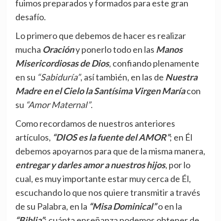
fuimos preparados y formados para este gran
desafío.
Lo primero que debemos de hacer es realizar
mucha
Oración
y ponerlo todo en las
Manos
Misericordiosas de Dios
, confiando plenamente
en su
“Sabiduría”
, así también, en las de
Nuestra
Madre en el Cielo la Santísima Virgen María
con
su
“Amor Maternal”
.
Como recordamos de nuestros anteriores
artículos,
“DIOS es la fuente del AMOR”
; en Él
debemos apoyarnos para que de la misma manera,
entregar y darles amor a nuestros hijos
, por lo
cual, es muy importante estar muy cerca de Él,
escuchando lo que nos quiere transmitir a través
de su Palabra, en la
“Misa Dominical”
o en la
“Biblia”
; cuánta enseñanza podemos obtener de