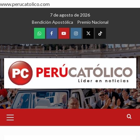
www.perucatolico.com
Skip
7 de agosto de 2026
to
Bendición Apostólica
Premio Nacional
content
WhatsApp
Facebook
Youtube
Instagram
X
TikTok
Primary
Menu