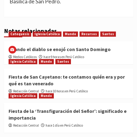
Basílica de San Pedro.
Notas relacionadas
Catequesis
Iglesia Católica
Mundo
Recursos
Santos
Cuando el diablo se enojó con Santo Domingo
Medios Católicos
hace 9 horas en Perú Católico
Iglesia Católica
Mundo
Santos
Fiesta de San Cayetano: te contamos quién era y por
qué es tan venerado
Redacción Central
hace 10 horas en Perú Católico
Iglesia Católica
Mundo
Fiesta de la ‘Transfiguración del Señor’: significado e
importancia
Redacción Central
hace 1 día en Perú Católico