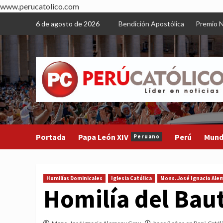
www.perucatolico.com
Skip
6 de agosto de 2026
Bendición Apostólica
Premio N
to
content
Portada
Papa León XIV
Perú
Mun
Peruano
Homilías Dominicales
Iglesia Católica
Mons. José Ignacio Ale
Homilía del Bau