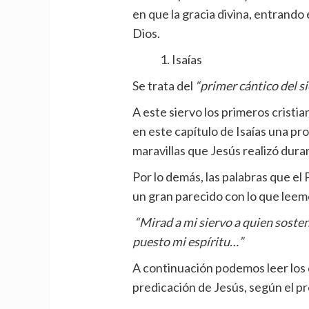
en que la gracia divina, entrando 
Dios.
Isaías
Se trata del
“primer cántico del si
A este siervo los primeros cristia
en este capítulo de Isaías una p
maravillas que Jesús realizó durant
Por lo demás, las palabras que el 
un gran parecido con lo que leemo
“Mirad a mi siervo a quien sosten
puesto mi espíritu…”
A continuación podemos leer los d
predicación de Jesús, según el pr