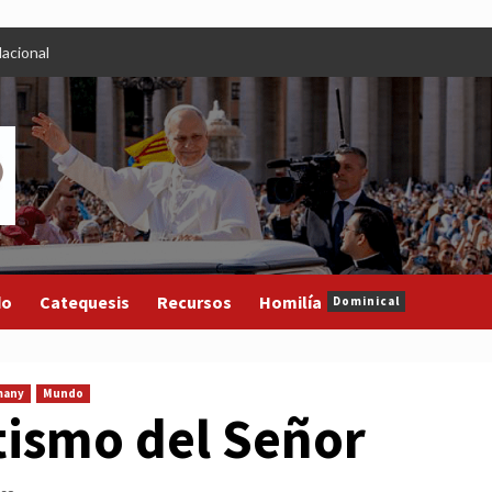
acional
do
Catequesis
Recursos
Homilía
Dominical
many
Mundo
tismo del Señor