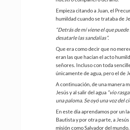
Empieza citando a Juan, el Precu
humildad cuando se trataba de J
“Detrás de mí viene el que pued
desatarle las sandalias”.
Que era como decir que no merece
eran las que hacían el acto humild
señores. Incluso con toda sencill
únicamente de agua, pero el de J
A continuación, de una manera m
Jesús y al salir del agua
“vio rasga
una paloma. Se oyó una voz del cie
En este día aprendamos por un lad
Bautista y por otra parte, a Jesú
misión como Salvador del mundo.