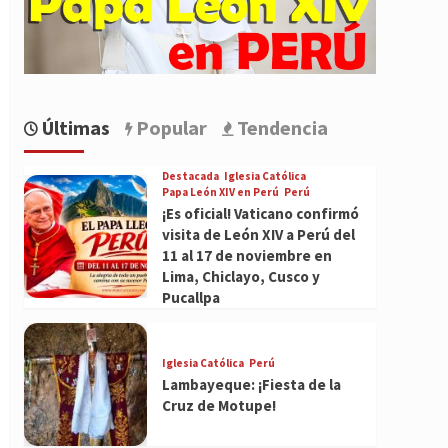
Últimas
Popular
Tendencia
Destacada
Iglesia Católica
Papa León XIV en Perú
Perú
¡Es oficial! Vaticano confirmó
visita de León XIV a Perú del
11 al 17 de noviembre en
Lima, Chiclayo, Cusco y
Pucallpa
Iglesia Católica
Perú
Lambayeque: ¡Fiesta de la
Cruz de Motupe!