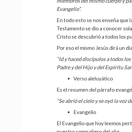
miembros del mismo cuerpo y part
Evangelio”.
En todo esto se nos enseña que l
Testamento se dio a conocer sola
Cristo se descubrió a todos los p
Por eso el mismo Jesús dirá un día
“Id y haced discípulos a todos lo
Padre y del Hijo y del Espíritu San
Verso aleluyático
Es el resumen del párrafo evangél
“Se abrió el cielo y se oyó la voz d
Evangelio
El Evangelio que hoy leemos perte
nuestro compañero del año.