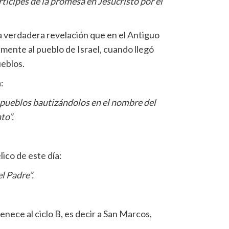
ícipes de la promesa en Jesucristo por el
a verdadera revelación que en el Antiguo
mente al pueblo de Israel, cuando llegó
ueblos.
:
s pueblos bautizándolos en el nombre del
to”.
ico de este día:
el Padre”.
nece al ciclo B, es decir a San Marcos,