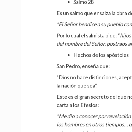
Salmo 28
Es un salmo que ensalza la obra d
“El Señor bendice a su pueblo con 
Por lo cual el salmista pide: “
hijos
del nombre del Señor, postraos ant
Hechos de los apóstoles
San Pedro, enseña que:
“Dios no hace distinciones, acepta 
la nación que sea”.
Este es el gran secreto del que n
carta a los Efesios:
“Me dio a conocer por revelación 
los hombres en otros tiempos… q