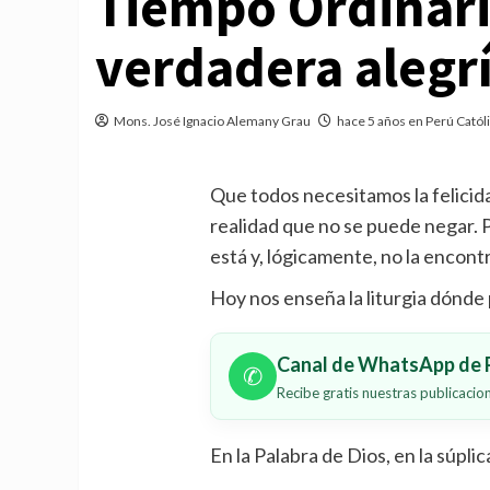
Tiempo Ordinario
verdadera alegr
Mons. José Ignacio Alemany Grau
hace 5 años en Perú Catól
Que todos necesitamos la felicida
realidad que no se puede negar.
está y, lógicamente, no la encon
Hoy nos enseña la liturgia dónde
Canal de WhatsApp de P
✆
Recibe gratis nuestras publicaci
En la Palabra de Dios, en la súpli