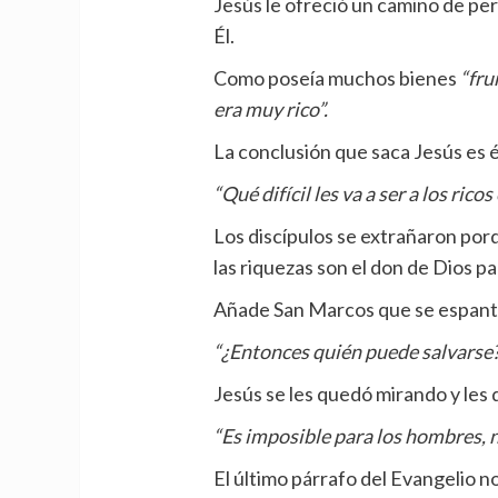
Jesús le ofreció un camino de pe
Él.
Como poseía muchos bienes
“fru
era muy rico”.
La conclusión que saca Jesús es 
“Qué difícil les va a ser a los rico
Los discípulos se extrañaron po
las riquezas son el don de Dios pa
Añade San Marcos que se espan
“¿Entonces quién puede salvarse?
Jesús se les quedó mirando y les d
“Es imposible para los hombres, n
El último párrafo del Evangelio 