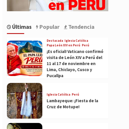
Últimas
Popular
Tendencia
Destacada
Iglesia Católica
Papa León XIV en Perú
Perú
¡Es oficial! Vaticano confirmó
visita de León XIV a Perú del
11 al 17 de noviembre en
Lima, Chiclayo, Cusco y
Pucallpa
Iglesia Católica
Perú
Lambayeque: ¡Fiesta de la
Cruz de Motupe!