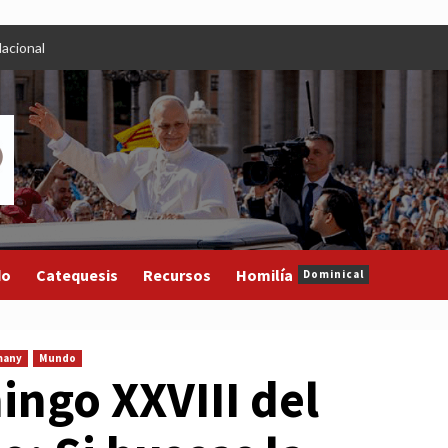
acional
do
Catequesis
Recursos
Homilía
Dominical
many
Mundo
ingo XXVIII del