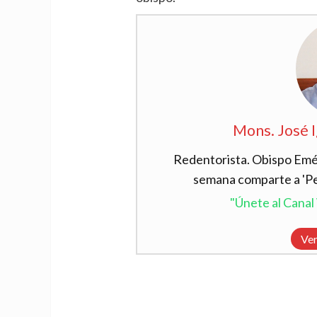
Mons. José 
Redentorista. Obispo Emér
semana comparte a 'Per
"Únete al Cana
Ver