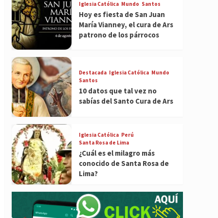
Iglesia Católica
Mundo
Santos
Hoy es fiesta de San Juan
María Vianney, el cura de Ars
patrono de los párrocos
Destacada
Iglesia Católica
Mundo
Santos
10 datos que tal vez no
sabías del Santo Cura de Ars
Iglesia Católica
Perú
Santa Rosa de Lima
¿Cuál es el milagro más
conocido de Santa Rosa de
Lima?