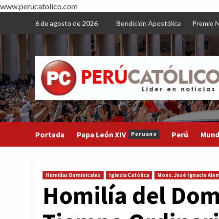
www.perucatolico.com
Skip
6 de agosto de 2026
Bendición Apostólica
Premio N
to
content
Portada
Papa León XIV
Perú
Mun
Peruano
Homilías Dominicales
Iglesia Católica
Mons. José Ignacio Ale
Homilía del Dom