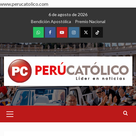
www.perucatolico.com
Skip
6 de agosto de 2026
to
Bendición Apostólica
Premio Nacional
content
WhatsApp
Facebook
Youtube
Instagram
X
TikTok
Primary
Menu