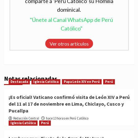
comparte a 'Perú Católico' su Homilía
dominical.
"Únete al Canal WhatsApp de Perú
Católico"
Ver otros artículos
Notas relacionadas
Destacada
Iglesia Católica
Papa León XIV en Perú
Perú
¡Es oficial! Vaticano confirmó visita de León XIV a Perú
del 11 al 17 de noviembre en Lima, Chiclayo, Cusco y
Pucallpa
Redacción Central
hace 13 horas en Perú Católico
Iglesia Católica
Perú