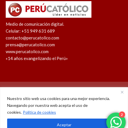
Medio de comunicación digital.
Celular: +51 949 631 689
contacto@perucatolico.com
prensa@perucatolico.com
www.perucatolico.com
«14 años evangelizando el Perú»
Política de cookies
Política de privacidad
Nuestro sitio web usa cookies para una mejor experiencia.
Navegando por nuestra web acepta el uso de
WhatsApp
Facebook
Youtube
Instagram
X
TikTok
cookies.
Política de cookies
2
© Derechos reservados 2026 – Perú Católico | 14 años
Aceptar
evangelizando el Perú