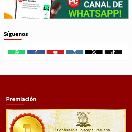
Síguenos
WhatsApp
Facebook
Youtube
Instagram
X
TikTok
Premiación