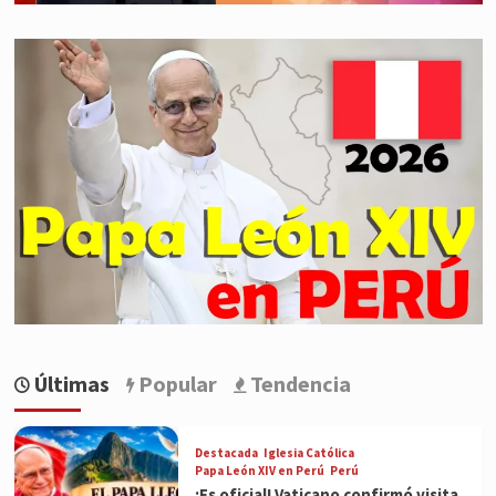
Últimas
Popular
Tendencia
Destacada
Iglesia Católica
Papa León XIV en Perú
Perú
¡Es oficial! Vaticano confirmó visita