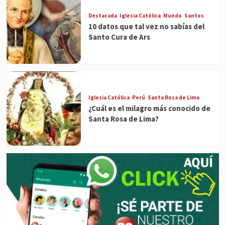
Destacada
Iglesia Católica
Mundo
Santos
10 datos que tal vez no sabías del
Santo Cura de Ars
Iglesia Católica
Perú
Santa Rosa de Lima
¿Cuál es el milagro más conocido de
Santa Rosa de Lima?