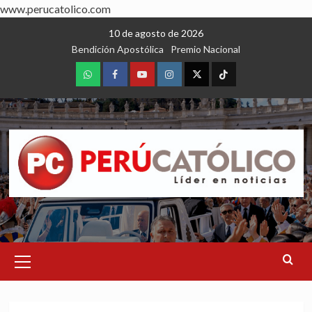
www.perucatolico.com
Skip
10 de agosto de 2026
to
Bendición Apostólica
Premio Nacional
content
WhatsApp
Facebook
Youtube
Instagram
X
TikTok
Primary
Menu