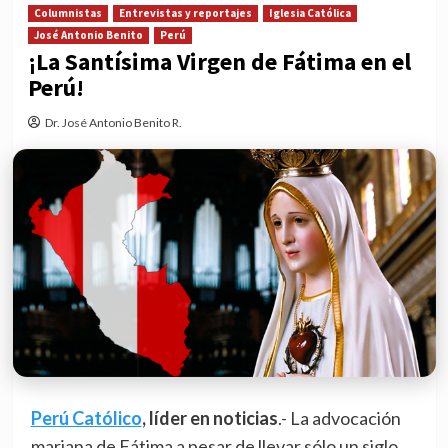
Columnistas
Entrevistas y reportajes
Iglesia Católica
José Antonio Benito
Perú
¡La Santísima Virgen de Fátima en el
Perú!
Dr. José Antonio Benito R.
Perú Católico
, líder en noticias
.- La advocación
mariana de Fátima a pesar de llevar sólo un siglo