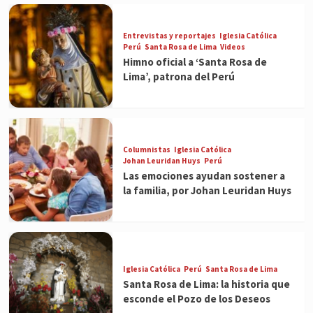
Entrevistas y reportajes
Iglesia Católica
Perú
Santa Rosa de Lima
Videos
Himno oficial a ‘Santa Rosa de
Lima’, patrona del Perú
Columnistas
Iglesia Católica
Johan Leuridan Huys
Perú
Las emociones ayudan sostener a
la familia, por Johan Leuridan Huys
Iglesia Católica
Perú
Santa Rosa de Lima
Santa Rosa de Lima: la historia que
esconde el Pozo de los Deseos