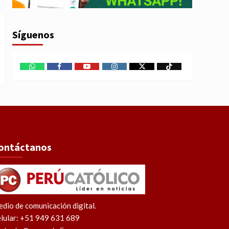
Síguenos
WhatsApp
Facebook
Youtube
Instagram
X
TikTok
ontáctanos
dio de comunicación digital.
lular: +51 949 631 689