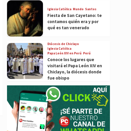
Iglesia Católica
Mundo
Santos
Fiesta de San Cayetano: te
contamos quién era y por
qué es tan venerado
Diócesis de Chiclayo
Iglesia Católica
Papa León XIV en Perú
Perú
Conoce los lugares que
visitará el Papa León XIV en
Chiclayo, la diócesis donde
fue obispo