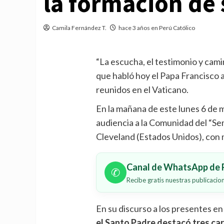
la formación de
Camila Fernández T.
hace 3 años en Perú Católico
“La escucha, el testimonio y camin
que habló hoy el Papa Francisco 
reunidos en el Vaticano.
En la mañana de este lunes 6 de m
audiencia a la Comunidad del “Se
Cleveland (Estados Unidos), con 
Canal de WhatsApp de P
✆
Recibe gratis nuestras publicaci
En su discurso a los presentes en
el Santo Padre destacó tres car