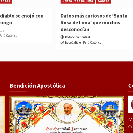
Santos
Santa Rosa de Lima
Santos
diablo se enojó con
Datos más curiosos de ‘Santa
mingo
Rosa de Lima’ que muchos
desconocían
cos
Perú Católico
Redacción Central
hace 1 día en Perú Católico
Bendición Apostólica
C
Me
Ce