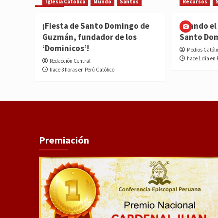
Iglesia Católica
Mundo
Santos
Recursos
¡Fiesta de Santo Domingo de
Cuando el 
Guzmán, fundador de los
Santo Do
‘Dominicos’!
Medios Católi
hace 1 día en 
Redacción Central
hace 3 horas en Perú Católico
Premiación