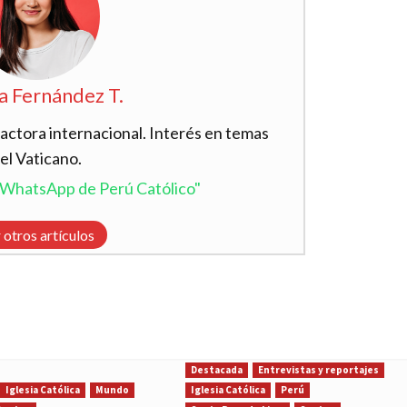
a Fernández T.
actora internacional. Interés en temas
el Vaticano.
l WhatsApp de Perú Católico"
 otros artículos
Destacada
Entrevistas y reportajes
Iglesia Católica
Mundo
Iglesia Católica
Perú