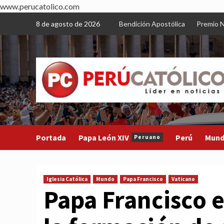
www.perucatolico.com
Skip
8 de agosto de 2026
Bendición Apostólica
Premio N
to
content
Portada
Papa León XIV
Perú
Mun
Peruano
Iglesia Católica
Mundo
Papa Francisco
Vaticano
Papa Francisco e