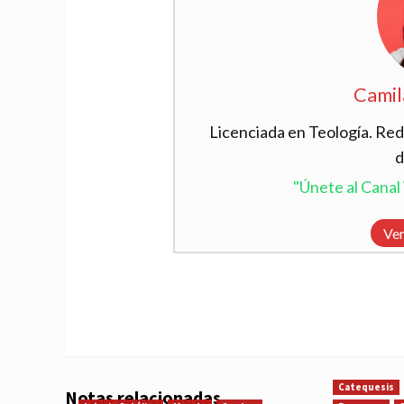
Camil
Licenciada en Teología. Red
d
"Únete al Cana
Ver
Catequesis
Notas relacionadas