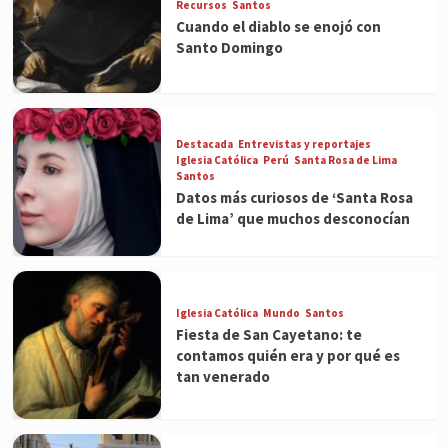
Recursos
Santos
Cuando el diablo se enojó con
Santo Domingo
Destacada
Entrevistas y reportajes
Iglesia Católica
Perú
Santa Rosa de Lima
Santos
Datos más curiosos de ‘Santa Rosa
de Lima’ que muchos desconocían
Iglesia Católica
Mundo
Santos
Fiesta de San Cayetano: te
contamos quién era y por qué es
tan venerado