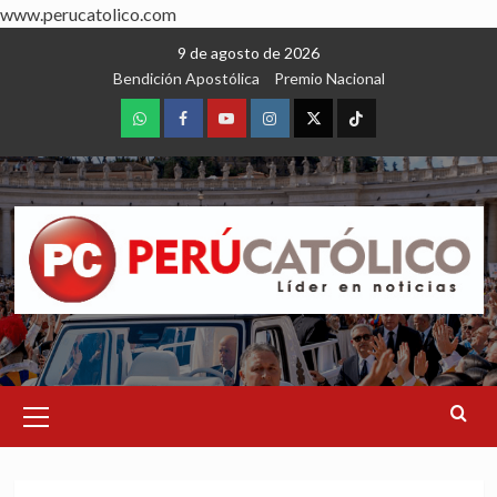
www.perucatolico.com
Skip
9 de agosto de 2026
to
Bendición Apostólica
Premio Nacional
content
WhatsApp
Facebook
Youtube
Instagram
X
TikTok
Primary
Menu