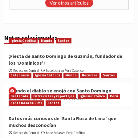
Ver otros artículos
Notas relacionadas
Iglesia Católica
Mundo
Santos
¡Fiesta de Santo Domingo de Guzmán, fundador de
los ‘Dominicos’!
Redacción Central
hace 1 día en Perú Católico
Catequesis
Iglesia Católica
Mundo
Recursos
Santos
Cuando el diablo se enojó con Santo Domingo
Destacada
Entrevistas y reportajes
Iglesia Católica
Perú
Medios Católicos
hace 2 días en Perú Católico
Santa Rosa de Lima
Santos
Datos más curiosos de ‘Santa Rosa de Lima’ que
muchos desconocían
Redacción Central
hace 2 días en Perú Católico