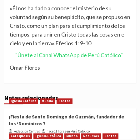
«Él nos ha dado a conocer el misterio de su
voluntad según su beneplácito, que se propuso en
Cristo, como un plan para el cumplimiento de los
tiempos, para unir en Cristo todas las cosas en el
cielo y en la tierra».Efesios 1: 9-10.
"Únete al Canal WhatsApp de Perú Católico"
Omar Flores
Notas relacionadas
Iglesia Católica
Mundo
Santos
¡Fiesta de Santo Domingo de Guzmán, fundador de
los ‘Dominicos’!
Redacción Central
hace 11 horas en Perú Católico
Catequesis
Iglesia Católica
Mundo
Recursos
Santos