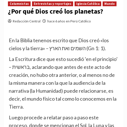
Columnistas
Entrevistas y reportajes
Iglesia Católica
Mundo
¿Por qué Dios creó los planetas?
Redacción Central
hace 6 años en Perú Católico
En la Biblia tenenos escrito que Dios creó «los
cielos y la tierra» – השמים ואת הארץ (Gn 1: 1).
La Escritura dice que esto sucedió ‘en el principio’
– בראשית, aclarando que antes de este acto de
creación, no hubo otra anterior, o al menos no de
la misma manera con la que la audiencia de la
narrativa (la Humanidad) puede relacionarse, es
decir, el mundo físico tal como lo conocemos en la
Tierra.
Luego procede a relatar paso a paso este
proceso, donde se mencionan el Sol, la Luna y las