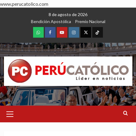
www.perucatolico.com
Skip
8 de agosto de 2026
to
Bendición Apostólica
Premio Nacional
content
WhatsApp
Facebook
Youtube
Instagram
X
TikTok
Primary
Menu