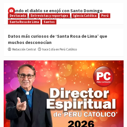
Cuando el diablo se enojó con Santo Domingo
Destacada
Entrevistas y reportajes
Iglesia Católica
Perú
Medios Católicos
hace 1 día en Perú Católico
Santa Rosa de Lima
Santos
Datos más curiosos de ‘Santa Rosa de Lima’ que
muchos desconocían
Redacción Central
hace 1 día en Perú Católico