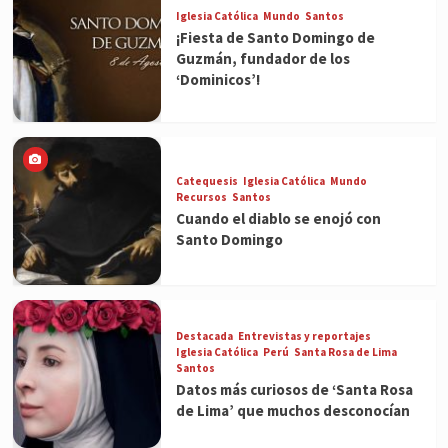
Iglesia Católica
Mundo
Santos
¡Fiesta de Santo Domingo de
Guzmán, fundador de los
‘Dominicos’!
Catequesis
Iglesia Católica
Mundo
Recursos
Santos
Cuando el diablo se enojó con
Santo Domingo
Destacada
Entrevistas y reportajes
Iglesia Católica
Perú
Santa Rosa de Lima
Santos
Datos más curiosos de ‘Santa Rosa
de Lima’ que muchos desconocían