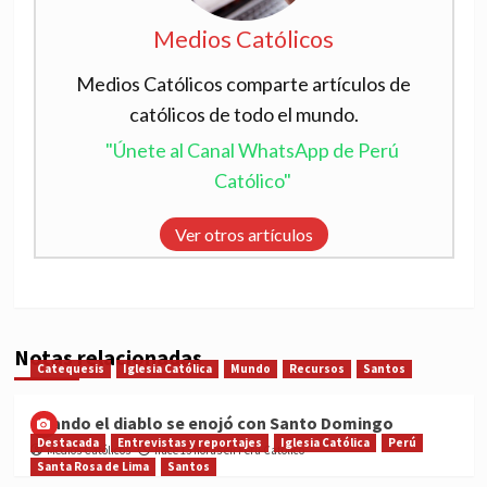
Medios Católicos
Medios Católicos comparte artículos de
católicos de todo el mundo.
"Únete al Canal WhatsApp de Perú
Católico"
Ver otros artículos
Notas relacionadas
Catequesis
Iglesia Católica
Mundo
Recursos
Santos
Cuando el diablo se enojó con Santo Domingo
Destacada
Entrevistas y reportajes
Iglesia Católica
Perú
Medios Católicos
hace 13 horas en Perú Católico
Santa Rosa de Lima
Santos