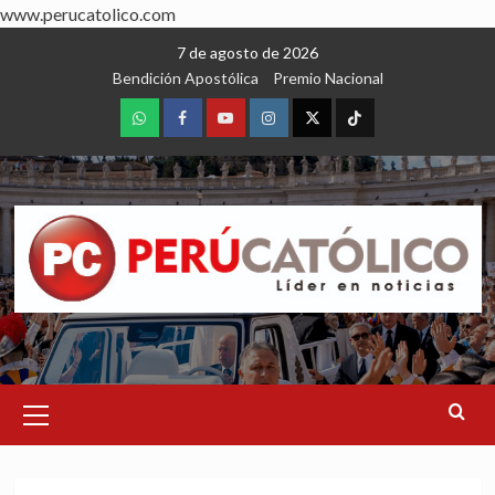
www.perucatolico.com
Skip
7 de agosto de 2026
to
Bendición Apostólica
Premio Nacional
content
WhatsApp
Facebook
Youtube
Instagram
X
TikTok
Primary
Menu