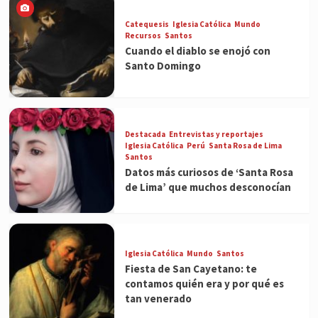
Catequesis
Iglesia Católica
Mundo
Recursos
Santos
Cuando el diablo se enojó con
Santo Domingo
Destacada
Entrevistas y reportajes
Iglesia Católica
Perú
Santa Rosa de Lima
Santos
Datos más curiosos de ‘Santa Rosa
de Lima’ que muchos desconocían
Iglesia Católica
Mundo
Santos
Fiesta de San Cayetano: te
contamos quién era y por qué es
tan venerado