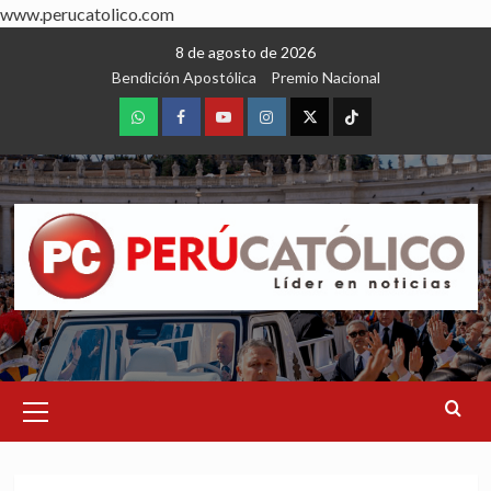
www.perucatolico.com
Skip
8 de agosto de 2026
to
Bendición Apostólica
Premio Nacional
content
WhatsApp
Facebook
Youtube
Instagram
X
TikTok
Primary
Menu