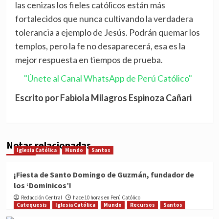
las cenizas los fieles católicos están más
fortalecidos que nunca cultivando la verdadera
tolerancia a ejemplo de Jesús. Podrán quemar los
templos, pero la fe no desaparecerá, esa es la
mejor respuesta en tiempos de prueba.
"Únete al Canal WhatsApp de Perú Católico"
Escrito por Fabiola Milagros Espinoza Cañari
Notas relacionadas
Iglesia Católica
Mundo
Santos
¡Fiesta de Santo Domingo de Guzmán, fundador de
los ‘Dominicos’!
Redacción Central
hace 10 horas en Perú Católico
Catequesis
Iglesia Católica
Mundo
Recursos
Santos