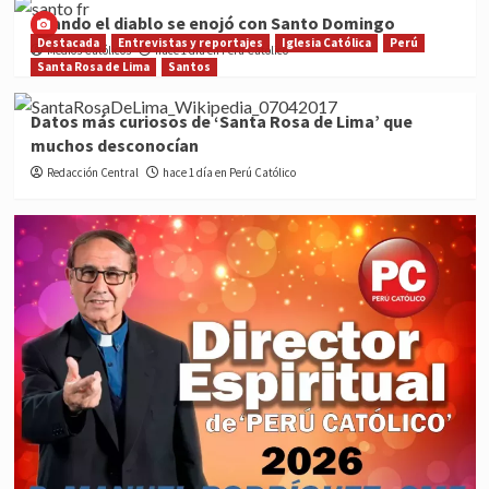
Cuando el diablo se enojó con Santo Domingo
Destacada
Entrevistas y reportajes
Iglesia Católica
Perú
Medios Católicos
hace 1 día en Perú Católico
Santa Rosa de Lima
Santos
Datos más curiosos de ‘Santa Rosa de Lima’ que
muchos desconocían
Redacción Central
hace 1 día en Perú Católico