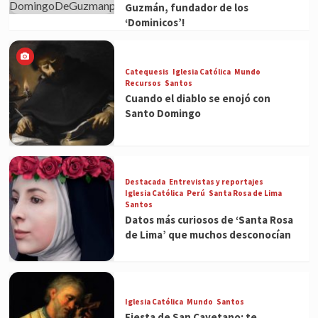
Guzmán, fundador de los
‘Dominicos’!
Catequesis
Iglesia Católica
Mundo
Recursos
Santos
Cuando el diablo se enojó con
Santo Domingo
Destacada
Entrevistas y reportajes
Iglesia Católica
Perú
Santa Rosa de Lima
Santos
Datos más curiosos de ‘Santa Rosa
de Lima’ que muchos desconocían
Iglesia Católica
Mundo
Santos
Fiesta de San Cayetano: te