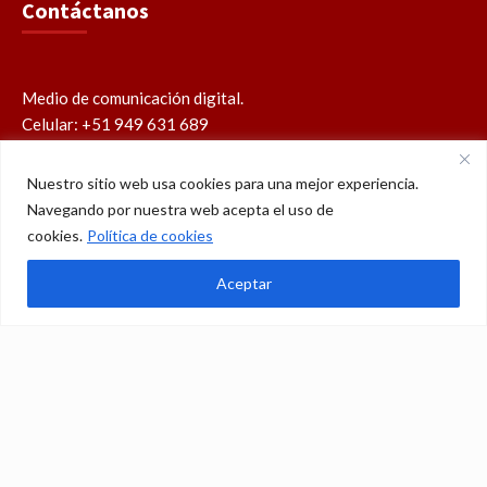
Contáctanos
Medio de comunicación digital.
Celular: +51 949 631 689
contacto@perucatolico.com
prensa@perucatolico.com
Nuestro sitio web usa cookies para una mejor experiencia.
www.perucatolico.com
Navegando por nuestra web acepta el uso de
«14 años evangelizando el Perú»
cookies.
Política de cookies
Aceptar
Política de cookies
Política de privacidad
WhatsApp
Facebook
Youtube
Instagram
X
TikTok
© Derechos reservados 2026 – Perú Católico | 14 años