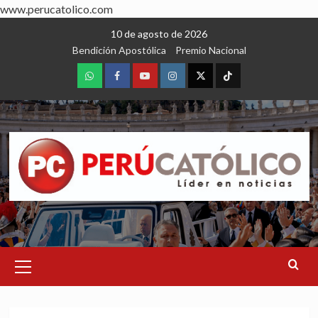
www.perucatolico.com
Skip
10 de agosto de 2026
to
Bendición Apostólica
Premio Nacional
content
WhatsApp
Facebook
Youtube
Instagram
X
TikTok
Primary
Menu