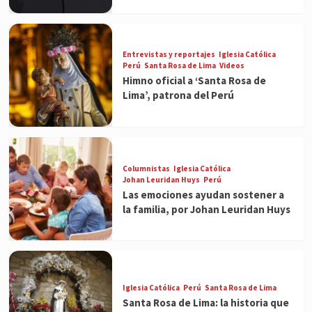
Entrevistas y reportajes
Iglesia Católica
Perú
Santa Rosa de Lima
Videos
Himno oficial a ‘Santa Rosa de
Lima’, patrona del Perú
Columnistas
Iglesia Católica
Johan Leuridan Huys
Perú
Las emociones ayudan sostener a
la familia, por Johan Leuridan Huys
Iglesia Católica
Perú
Santa Rosa de Lima
Santa Rosa de Lima: la historia que