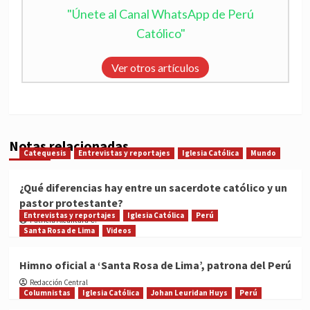
"Únete al Canal WhatsApp de Perú
Católico"
Ver otros artículos
Notas relacionadas
Catequesis
Entrevistas y reportajes
Iglesia Católica
Mundo
¿Qué diferencias hay entre un sacerdote católico y un
pastor protestante?
Entrevistas y reportajes
Iglesia Católica
Perú
Patricia Alcántara C.
Santa Rosa de Lima
Videos
Himno oficial a ‘Santa Rosa de Lima’, patrona del Perú
Redacción Central
Columnistas
Iglesia Católica
Johan Leuridan Huys
Perú