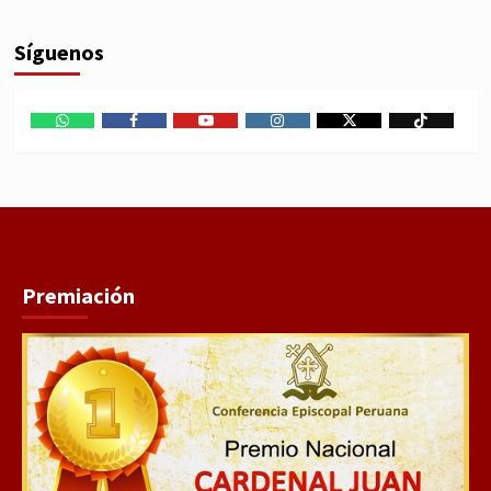
Síguenos
WhatsApp
Facebook
Youtube
Instagram
X
TikTok
Premiación