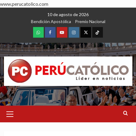
www.perucatolico.com
Skip
10 de agosto de 2026
to
Bendición Apostólica
Premio Nacional
content
WhatsApp
Facebook
Youtube
Instagram
X
TikTok
Primary
Menu