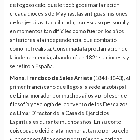
de fogoso celo, que le tocó gobernar la recién
creada diócesis de Maynas, las antiguas misiones
de los jesuitas, tan dilatada, con escaso personal y
en momentos tan difíciles como fueron los años
anteriores a la independencia, que combatió
como fiel realista. Consumada la proclamación de
la independencia, abandonó en 1821 su diócesis y
se retiró a España.
Mons. Francisco de Sales Arrieta
(1841-1843), el
primer franciscano que llegó a la sede arzobispal
de Lima, morador por muchos años y profesor de
filosofía y teología del convento de los Descalzos
de Lima; Director de la Casa de Ejercicios
Espirituales durante muchos años. En su corto
episcopado dejó grata memoria, tanto por su celo
y labor apostólica como por su piedad y caridad