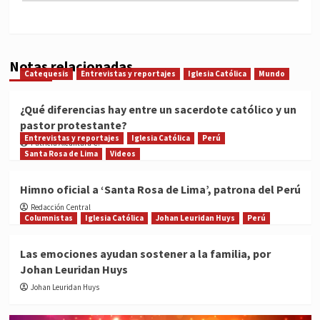
Notas relacionadas
Catequesis
Entrevistas y reportajes
Iglesia Católica
Mundo
¿Qué diferencias hay entre un sacerdote católico y un
pastor protestante?
Entrevistas y reportajes
Iglesia Católica
Perú
Patricia Alcántara C.
Santa Rosa de Lima
Videos
Himno oficial a ‘Santa Rosa de Lima’, patrona del Perú
Redacción Central
Columnistas
Iglesia Católica
Johan Leuridan Huys
Perú
Las emociones ayudan sostener a la familia, por
Johan Leuridan Huys
Johan Leuridan Huys