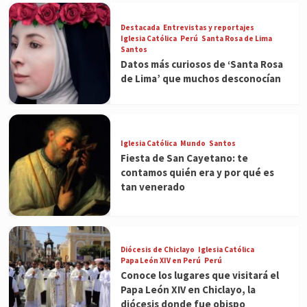
Destacada
Entrevistas y reportajes
Iglesia Católica
Perú
Santa Rosa de Lima
Santos
Datos más curiosos de ‘Santa Rosa
de Lima’ que muchos desconocían
Iglesia Católica
Mundo
Santos
Fiesta de San Cayetano: te
contamos quién era y por qué es
tan venerado
Diócesis de Chiclayo
Iglesia Católica
Papa León XIV en Perú
Perú
Conoce los lugares que visitará el
Papa León XIV en Chiclayo, la
diócesis donde fue obispo