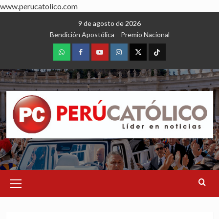
www.perucatolico.com
Skip
9 de agosto de 2026
to
Bendición Apostólica
Premio Nacional
content
WhatsApp
Facebook
Youtube
Instagram
X
TikTok
Primary
Menu