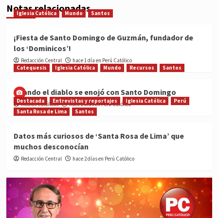
Notas relacionadas
Iglesia Católica
Mundo
Santos
¡Fiesta de Santo Domingo de Guzmán, fundador de
los ‘Dominicos’!
Redacción Central
hace 1 día en Perú Católico
Catequesis
Iglesia Católica
Mundo
Recursos
Santos
Cuando el diablo se enojó con Santo Domingo
Destacada
Entrevistas y reportajes
Iglesia Católica
Perú
Medios Católicos
hace 2 días en Perú Católico
Santa Rosa de Lima
Santos
Datos más curiosos de ‘Santa Rosa de Lima’ que
muchos desconocían
Redacción Central
hace 2 días en Perú Católico