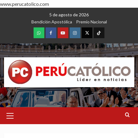
www.perucatolico.com
Skip
5 de agosto de 2026
to
Bendición Apostólica
Premio Nacional
content
WhatsApp
Facebook
Youtube
Instagram
X
TikTok
Primary
Menu