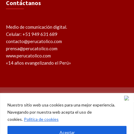
Contáctanos
Medio de comunicación digital.
Celular: +51 949 631 689
contacto@perucatolico.com
prensa@perucatolico.com
www.perucatolico.com
«14 años evangelizando el Perú»
Política de cookies
Política de privacidad
Nuestro sitio web usa cookies para una mejor experiencia.
Navegando por nuestra web acepta el uso de
WhatsApp
Facebook
Youtube
Instagram
X
TikTok
cookies.
Política de cookies
© Derechos reservados 2026 – Perú Católico | 14 años
Aceptar