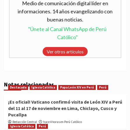
Medio de comunicación digital líder en
informaciones. 14 años evangelizando con
buenas noticias.
"Únete al Canal WhatsApp de Perú
Católico"
Ver otros artículos
Notas relacionadas
Destacada
Iglesia Católica
Papa León XIV en Perú
Perú
¡Es oficial! Vaticano confirmó visita de León XIV a Perú
del 11 al 17 de noviembre en Lima, Chiclayo, Cusco y
Pucallpa
Redacción Central
hace 4 horas en Perú Católico
Iglesia Católica
Perú