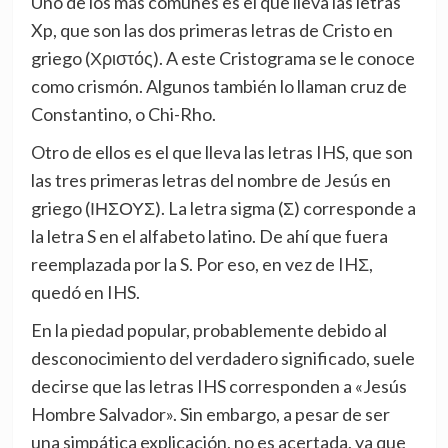
Uno de los más comunes es el que lleva las letras
Xp, que son las dos primeras letras de Cristo en
griego (Χριστός). A este Cristograma se le conoce
como crismón. Algunos también lo llaman cruz de
Constantino, o Chi-Rho.
Otro de ellos es el que lleva las letras IHS, que son
las tres primeras letras del nombre de Jesús en
griego (ΙΗΣΟΥΣ). La letra sigma (Σ) corresponde a
la letra S en el alfabeto latino. De ahí que fuera
reemplazada por la S. Por eso, en vez de IHΣ,
quedó en IHS.
En la piedad popular, probablemente debido al
desconocimiento del verdadero significado, suele
decirse que las letras IHS corresponden a «Jesús
Hombre Salvador». Sin embargo, a pesar de ser
una simpática explicación, no es acertada, ya que