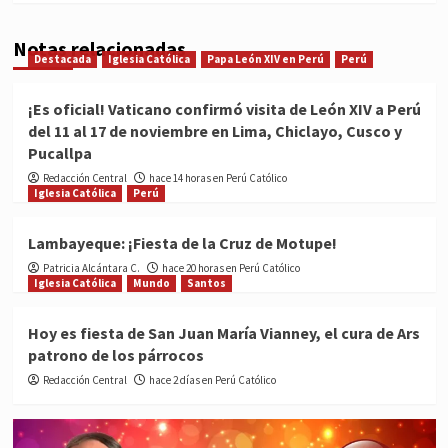
Notas relacionadas
Destacada
Iglesia Católica
Papa León XIV en Perú
Perú
¡Es oficial! Vaticano confirmó visita de León XIV a Perú
del 11 al 17 de noviembre en Lima, Chiclayo, Cusco y
Pucallpa
Redacción Central
hace 14 horas en Perú Católico
Iglesia Católica
Perú
Lambayeque: ¡Fiesta de la Cruz de Motupe!
Patricia Alcántara C.
hace 20 horas en Perú Católico
Iglesia Católica
Mundo
Santos
Hoy es fiesta de San Juan María Vianney, el cura de Ars
patrono de los párrocos
Redacción Central
hace 2 días en Perú Católico