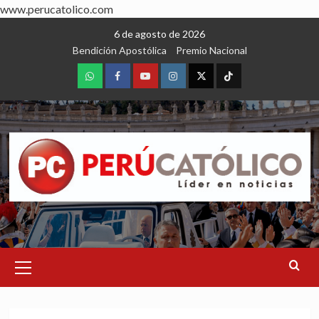
www.perucatolico.com
Skip
6 de agosto de 2026
to
Bendición Apostólica
Premio Nacional
content
WhatsApp
Facebook
Youtube
Instagram
X
TikTok
Primary
Menu