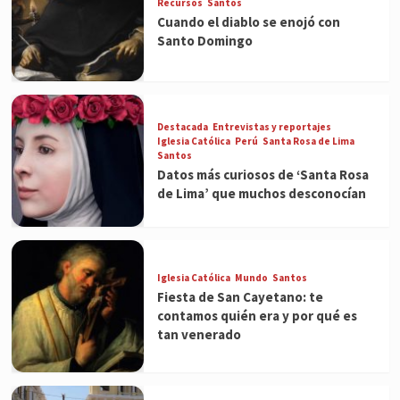
Recursos
Santos
Cuando el diablo se enojó con
Santo Domingo
Destacada
Entrevistas y reportajes
Iglesia Católica
Perú
Santa Rosa de Lima
Santos
Datos más curiosos de ‘Santa Rosa
de Lima’ que muchos desconocían
Iglesia Católica
Mundo
Santos
Fiesta de San Cayetano: te
contamos quién era y por qué es
tan venerado