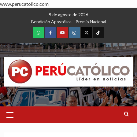
www.perucatolico.com
Skip
9 de agosto de 2026
to
Bendición Apostólica
Premio Nacional
content
WhatsApp
Facebook
Youtube
Instagram
X
TikTok
Primary
Menu