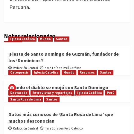
Peruana.
Notas relacionadas
Iglesia Católica
Mundo
Santos
¡Fiesta de Santo Domingo de Guzmán, fundador de
los ‘Dominicos’!
Redacción Central
hace 1 día en Perú Católico
Catequesis
Iglesia Católica
Mundo
Recursos
Santos
Cuando el diablo se enojó con Santo Domingo
Destacada
Entrevistas y reportajes
Iglesia Católica
Perú
Medios Católicos
hace 2 días en Perú Católico
Santa Rosa de Lima
Santos
Datos más curiosos de ‘Santa Rosa de Lima’ que
muchos desconocían
Redacción Central
hace 2 días en Perú Católico