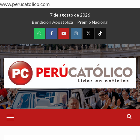
www.perucatolico.com
Skip
7 de agosto de 2026
to
Bendición Apostólica
Premio Nacional
content
WhatsApp
Facebook
Youtube
Instagram
X
TikTok
Primary
Menu