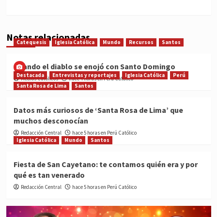
Notas relacionadas
Catequesis
Iglesia Católica
Mundo
Recursos
Santos
Cuando el diablo se enojó con Santo Domingo
Destacada
Entrevistas y reportajes
Iglesia Católica
Perú
Medios Católicos
hace 4 horas en Perú Católico
Santa Rosa de Lima
Santos
Datos más curiosos de ‘Santa Rosa de Lima’ que
muchos desconocían
Redacción Central
hace 5 horas en Perú Católico
Iglesia Católica
Mundo
Santos
Fiesta de San Cayetano: te contamos quién era y por
qué es tan venerado
Redacción Central
hace 5 horas en Perú Católico