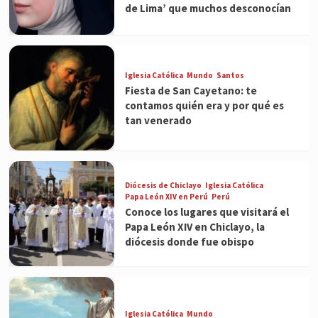
de Lima’ que muchos desconocían
Iglesia Católica
Mundo
Santos
Fiesta de San Cayetano: te
contamos quién era y por qué es
tan venerado
Diócesis de Chiclayo
Iglesia Católica
Papa León XIV en Perú
Perú
Conoce los lugares que visitará el
Papa León XIV en Chiclayo, la
diócesis donde fue obispo
Iglesia Católica
Mundo