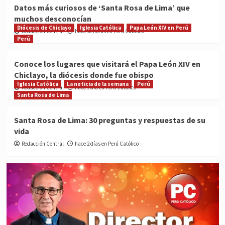
Datos más curiosos de ‘Santa Rosa de Lima’ que
muchos desconocían
Diócesis de Chiclayo
Iglesia Católica
Papa León XIV en Perú
Redacción Central
hace 18 horas en Perú Católico
Perú
Conoce los lugares que visitará el Papa León XIV en
Chiclayo, la diócesis donde fue obispo
Iglesia Católica
La noticia de la semana
Perú
Redacción Central
hace 1 día en Perú Católico
Santa Rosa de Lima
Santa Rosa de Lima: 30 preguntas y respuestas de su
vida
Redacción Central
hace 2 días en Perú Católico