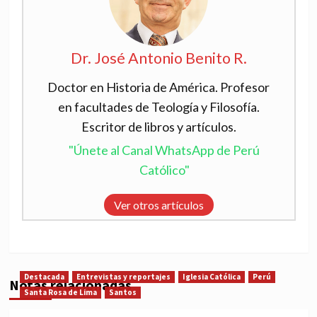
Dr. José Antonio Benito R.
Doctor en Historia de América. Profesor
en facultades de Teología y Filosofía.
Escritor de libros y artículos.
"Únete al Canal WhatsApp de Perú
Católico"
Ver otros artículos
Destacada
Entrevistas y reportajes
Iglesia Católica
Perú
Notas relacionadas
Santa Rosa de Lima
Santos