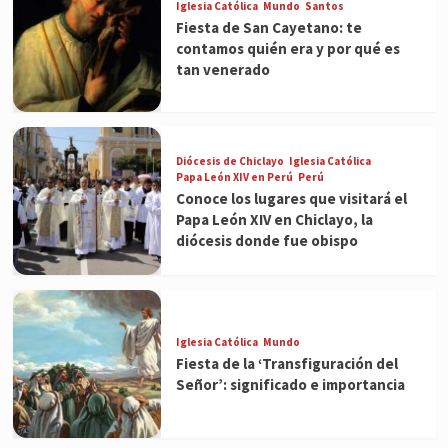
Iglesia Católica
Mundo
Santos
Fiesta de San Cayetano: te
contamos quién era y por qué es
tan venerado
Diócesis de Chiclayo
Iglesia Católica
Papa León XIV en Perú
Perú
Conoce los lugares que visitará el
Papa León XIV en Chiclayo, la
diócesis donde fue obispo
Iglesia Católica
Mundo
Fiesta de la ‘Transfiguración del
Señor’: significado e importancia