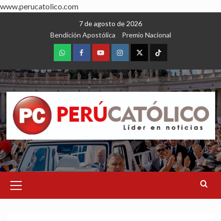
www.perucatolico.com
Skip
7 de agosto de 2026
to
Bendición Apostólica
Premio Nacional
content
WhatsApp
Facebook
Youtube
Instagram
X
TikTok
Primary
Menu