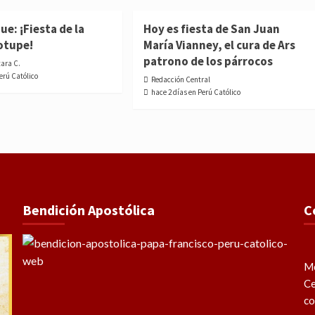
e: ¡Fiesta de la
Hoy es fiesta de San Juan
otupe!
María Vianney, el cura de Ars
patrono de los párrocos
tara C.
Perú Católico
Redacción Central
hace 2 días en Perú Católico
Bendición Apostólica
C
Me
Ce
co