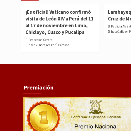
¡Es oficial! Vaticano confirmó
Lambayequ
visita de León XIV a Perú del 11
Cruz de M
al 17 de noviembre en Lima,
Patricia Alcán
Chiclayo, Cusco y Pucallpa
hace 1 día en 
Redacción Central
hace 21 horas en Perú Católico
Premiación