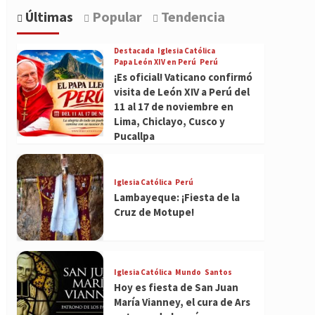
Últimas
Popular
Tendencia
Destacada
Iglesia Católica
Papa León XIV en Perú
Perú
¡Es oficial! Vaticano confirmó
visita de León XIV a Perú del
11 al 17 de noviembre en
Lima, Chiclayo, Cusco y
Pucallpa
Iglesia Católica
Perú
Lambayeque: ¡Fiesta de la
Cruz de Motupe!
Iglesia Católica
Mundo
Santos
Hoy es fiesta de San Juan
María Vianney, el cura de Ars