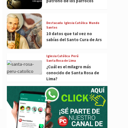
patrono de los párrocos
Destacada
Iglesia Católica
Mundo
Santos
10 datos que tal vez no
sabías del Santo Cura de Ars
Iglesia Católica
Perú
Santa Rosa de Lima
¿Cuál es el milagro más
conocido de Santa Rosa de
Lima?