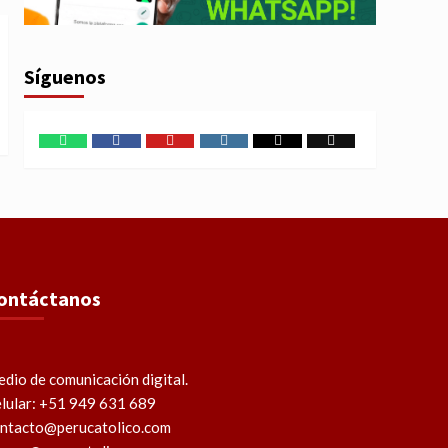
Síguenos
WhatsApp
Facebook
Youtube
Instagram
X
TikTok
ontáctanos
dio de comunicación digital.
lular: +51 949 631 689
ntacto@perucatolico.com