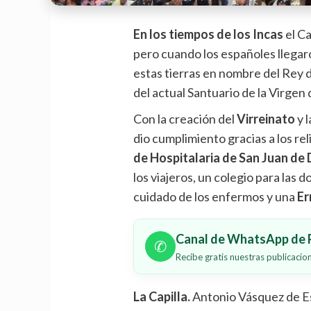
En los tiempos de los Incas
el Ca
pero cuando los españoles llega
estas tierras en nombre del Rey d
del actual Santuario de la Virgen 
Con la creación del
Virreinato
y l
dio cumplimiento gracias a los rel
de Hospitalaria de San Juan de 
los viajeros, un colegio para las 
cuidado de los enfermos y una
Er
Canal de WhatsApp de P
✆
Recibe gratis nuestras publicaci
La Capilla.
Antonio Vásquez de Es