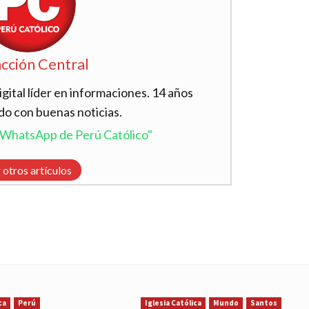
cción Central
ital líder en informaciones. 14 años
do con buenas noticias.
l WhatsApp de Perú Católico"
 otros artículos
ca
Perú
Iglesia Católica
Mundo
Santos