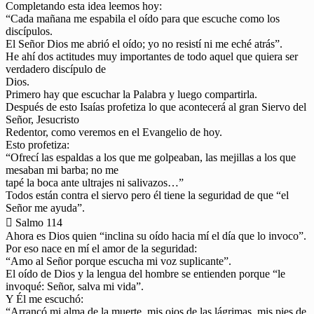
Completando esta idea leemos hoy:
“Cada mañana me espabila el oído para que escuche como los
discípulos.
El Señor Dios me abrió el oído; yo no resistí ni me eché atrás”.
He ahí dos actitudes muy importantes de todo aquel que quiera ser
verdadero discípulo de
Dios.
Primero hay que escuchar la Palabra y luego compartirla.
Después de esto Isaías profetiza lo que acontecerá al gran Siervo del
Señor, Jesucristo
Redentor, como veremos en el Evangelio de hoy.
Esto profetiza:
“Ofrecí las espaldas a los que me golpeaban, las mejillas a los que
mesaban mi barba; no me
tapé la boca ante ultrajes ni salivazos…”
Todos están contra el siervo pero él tiene la seguridad de que “el
Señor me ayuda”.
 Salmo 114
Ahora es Dios quien “inclina su oído hacia mí el día que lo invoco”.
Por eso nace en mí el amor de la seguridad:
“Amo al Señor porque escucha mi voz suplicante”.
El oído de Dios y la lengua del hombre se entienden porque “le
invoqué: Señor, salva mi vida”.
Y Él me escuchó:
“Arrancó mi alma de la muerte, mis ojos de las lágrimas, mis pies de