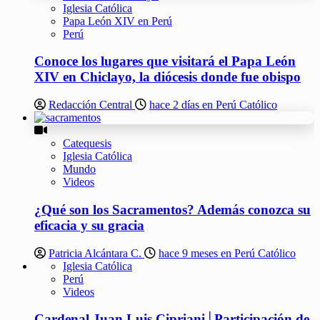
Iglesia Católica
Papa León XIV en Perú
Perú
Conoce los lugares que visitará el Papa León
XIV en Chiclayo, la diócesis donde fue obispo
Redacción Central
hace 2 días en Perú Católico
Catequesis
Iglesia Católica
Mundo
Videos
¿Qué son los Sacramentos? Además conozca su
eficacia y su gracia
Patricia Alcántara C.
hace 9 meses en Perú Católico
Iglesia Católica
Perú
Videos
Cardenal Juan Luis Cipriani│Participación de