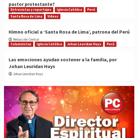
pastor protestante?
Entrevistas y reportajes
Iglesia Católica
Perú
Patricia Alcántara C.
Santa Rosa de Lima
Videos
Himno oficial a ‘Santa Rosa de Lima’, patrona del Perú
Redacción Central
Columnistas
Iglesia Católica
Johan Leuridan Huys
Perú
Las emociones ayudan sostener a la familia, por
Johan Leuridan Huys
Johan Leuridan Huys