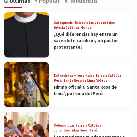
Últimas
Popular
Tendencia
Catequesis
Entrevistas y reportajes
Iglesia Católica
Mundo
¿Qué diferencias hay entre un
sacerdote católico y un pastor
protestante?
Entrevistas y reportajes
Iglesia Católica
Perú
Santa Rosa de Lima
Videos
Himno oficial a ‘Santa Rosa de
Lima’, patrona del Perú
Columnistas
Iglesia Católica
Johan Leuridan Huys
Perú
Las emociones ayudan sostener a