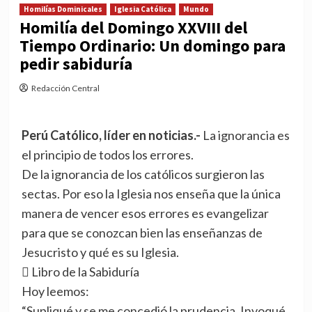
Homilías Dominicales
Iglesia Católica
Mundo
Homilía del Domingo XXVIII del
Tiempo Ordinario: Un domingo para
pedir sabiduría
Redacción Central
Perú Católico, líder en noticias.-
La ignorancia es
el principio de todos los errores.
De la ignorancia de los católicos surgieron las
sectas. Por eso la Iglesia nos enseña que la única
manera de vencer esos errores es evangelizar
para que se conozcan bien las enseñanzas de
Jesucristo y qué es su Iglesia.
 Libro de la Sabiduría
Hoy leemos:
“Supliqué y se me concedió la prudencia. Invoqué