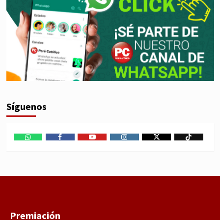
Síguenos
WhatsApp
Facebook
Youtube
Instagram
X
TikTok
Premiación