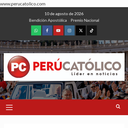
www.perucatolico.com
Skip
10 de agosto de 2026
to
Bendición Apostólica
Premio Nacional
content
WhatsApp
Facebook
Youtube
Instagram
X
TikTok
Primary
Menu