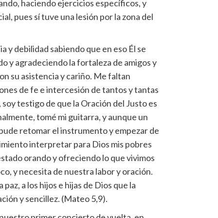
do, haciendo ejercicios específicos, y
l, pues sí tuve una lesión por la zona del
a y debilidad sabiendo que en eso Él se
do y agradeciendo la fortaleza de amigos y
 su asistencia y cariño. Me faltan
ones de fe e intercesión de tantos y tantas
soy testigo de que la Oración del Justo es
inalmente, tomé mi guitarra, y aunque un
 pude retomar el instrumento y empezar de
imiento interpretar para Dios mis pobres
stado orando y ofreciendo lo que vivimos
co, y necesita de nuestra labor y oración.
paz, a los hijos e hijas de Dios que la
ción y sencillez. (Mateo 5,9).
nuestro primer concierto de vuelta, en