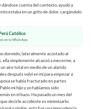
y dándose cuenta del contexto, ayudó a
to estaba en un grito de dolor, cargándolo
.
erú Católico
ones en tu WhatsApp.
o dormido, lateralmente acostado al
s, ella simplemente alcanzó a mecerme, a
n aire total en medio de un alarido
ales después volví en mí para empezar a
sposa se había fracturado en partes
Pablo mi hijo y yo habíamos sido
además en el bazo. Ha pasado un mes del
orque decirle accidente es minimizarlo.
ó mal o similar, esto fue una imprudencia