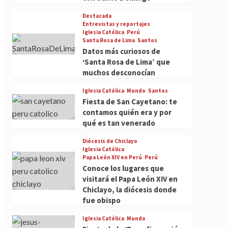
Destacada
Entrevistas y reportajes
Iglesia Católica
Perú
Santa Rosa de Lima
Santos
Datos más curiosos de
‘Santa Rosa de Lima’ que
muchos desconocían
Iglesia Católica
Mundo
Santos
Fiesta de San Cayetano: te
contamos quién era y por
qué es tan venerado
Diócesis de Chiclayo
Iglesia Católica
Papa León XIV en Perú
Perú
Conoce los lugares que
visitará el Papa León XIV en
Chiclayo, la diócesis donde
fue obispo
Iglesia Católica
Mundo