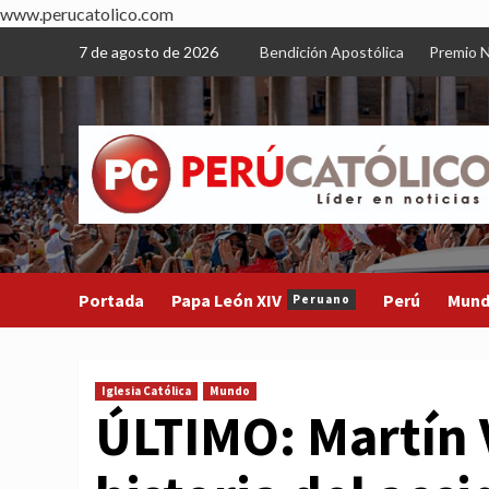
www.perucatolico.com
Skip
7 de agosto de 2026
Bendición Apostólica
Premio N
to
content
Portada
Papa León XIV
Perú
Mun
Peruano
Iglesia Católica
Mundo
ÚLTIMO: Martín 