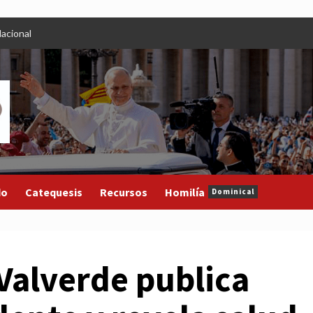
acional
do
Catequesis
Recursos
Homilía
Dominical
Valverde publica