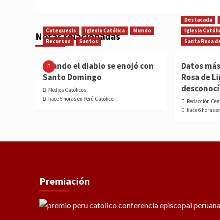
Destacada
Catequesis
Iglesia Católica
Mundo
Iglesia Católi
Notas relacionadas
Recursos
Santos
Santa Rosa d
Cuando el diablo se enojó con
Datos más
Santo Domingo
Rosa de L
desconoc
Medios Católicos
hace 5 horas en Perú Católico
Redacción Cen
hace 6 horas e
Premiación