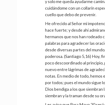
y solo me queda ayudarme caminan
cuidándome con un collarín especia
cuello que debo de prevenir.
He ofrecido al Señor mi impotenci
hace fuerte; y desde ahí admiran
hermanos que nos han rodeado con
palabras para agradecer las oraci
desde diversas partes del mundo, 
poderosa. (Santiago 5,16) Hoy, f
poco descoordinado al principio,
nuevo entre lágrimas de agradec
notas. En medio de todo, hemos e
por todos; pues el mundo sigue lo
Dios bendiga a los que siembran la 
siembran y la traman desde su ora
Les aviso que Para Mayo 20 será 