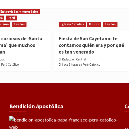
Entrevistas y reportajes
ca
Perú
e Lima
Santos
Iglesia Católica
Mundo
Santos
 curiosos de ‘Santa
Fiesta de San Cayetano: te
ima’ que muchos
contamos quién era y por qué
ían
es tan venerado
tral
Redacción Central
n Perú Católico
hace 6 horas en Perú Católico
Bendición Apostólica
C