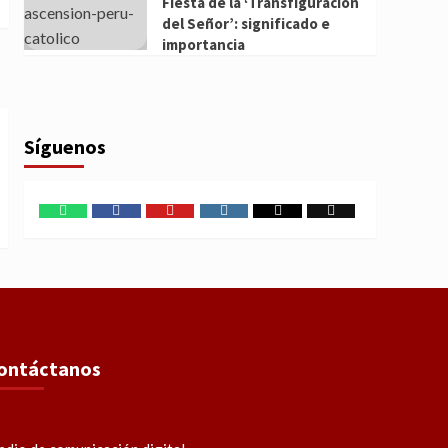
Fiesta de la ‘Transfiguración
del Señor’: significado e
importancia
Síguenos
WhatsApp
Facebook
Youtube
Instagram
X
TikTok
ontáctanos