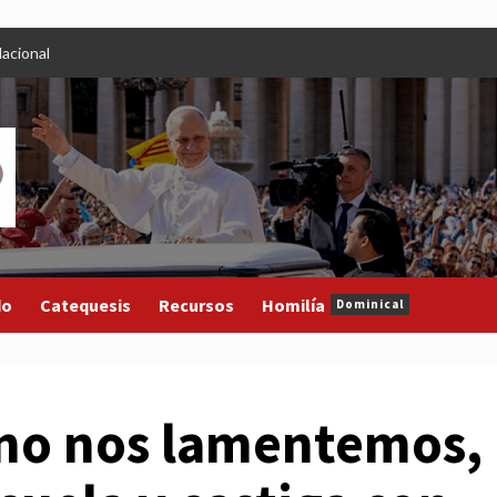
acional
do
Catequesis
Recursos
Homilía
Dominical
 no nos lamentemos,