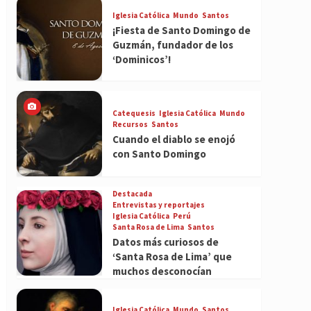
Iglesia Católica
Mundo
Santos
¡Fiesta de Santo Domingo de
Guzmán, fundador de los
‘Dominicos’!
Catequesis
Iglesia Católica
Mundo
Recursos
Santos
Cuando el diablo se enojó
con Santo Domingo
Destacada
Entrevistas y reportajes
Iglesia Católica
Perú
Santa Rosa de Lima
Santos
Datos más curiosos de
‘Santa Rosa de Lima’ que
muchos desconocían
Iglesia Católica
Mundo
Santos