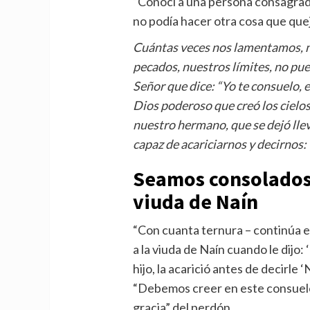
“Conocí a una persona consagrada
no podía hacer otra cosa que quej
Cuántas veces nos lamentamos, 
pecados, nuestros límites, no pue
Señor que dice: “Yo te consuelo, e
Dios poderoso que creó los cielos y
nuestro hermano, que se dejó llev
capaz de acariciarnos y decirnos: 
Seamos consolados 
viuda de Naín
“Con cuanta ternura – continúa e
a la viuda de Naín cuando le dijo: 
hijo, la acarició antes de decirle ‘
“Debemos creer en este consuelo
gracia” del perdón.