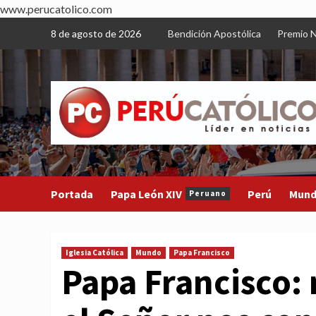
www.perucatolico.com
Skip
8 de agosto de 2026
Bendición Apostólica
Premio N
to
content
Portada
Papa León XIV
Perú
Mun
Peruano
Iglesia Católica
Mundo
Papa Francisco
Papa Francisco: