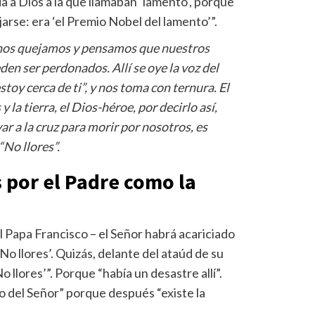
 a Dios a la que llamaban ‘lamento’, porque
arse: era ‘el Premio Nobel del lamento’”.
nos quejamos y pensamos que nuestros
den ser perdonados. Allí se oye la voz del
stoy cerca de ti”, y nos toma con ternura. El
 la tierra, el Dios-héroe, por decirlo así,
ar a la cruz para morir por nosotros, es
“No llores”.
por el Padre como la
l Papa Francisco – el Señor habrá acariciado
‘No llores’. Quizás, delante del ataúd de su
No llores’”. Porque “había un desastre allí”.
 del Señor” porque después “existe la