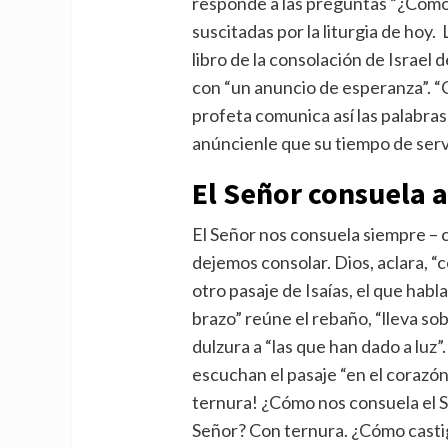
responde a las preguntas “¿Cómo 
suscitadas por la liturgia de hoy.
libro de la consolación de Israel d
con “un anuncio de esperanza”. “
profeta comunica así las palabras
anúncienle que su tiempo de servi
El Señor consuela a
El Señor nos consuela siempre – 
dejemos consolar. Dios, aclara, “
otro pasaje de Isaías, el que habl
brazo” reúne el rebaño, “lleva so
dulzura a “las que han dado a luz”.
escuchan el pasaje “en el corazón
ternura! ¿Cómo nos consuela el 
Señor? Con ternura. ¿Cómo casti