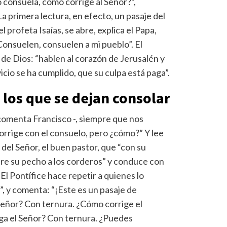
consuela, cómo corrige al Señor?”,
 La primera lectura, en efecto, un pasaje del
el profeta Isaías, se abre, explica el Papa,
Consuelen, consuelen a mi pueblo”. El
 de Dios: “hablen al corazón de Jerusalén y
cio se ha cumplido, que su culpa está paga”.
 los que se dejan consolar
comenta Francisco -, siempre que nos
corrige con el consuelo, pero ¿cómo?” Y lee
a del Señor, el buen pastor, que “con su
bre su pecho a los corderos” y conduce con
 El Pontífice hace repetir a quienes lo
”, y comenta: “¡Este es un pasaje de
Señor? Con ternura. ¿Cómo corrige el
ga el Señor? Con ternura. ¿Puedes