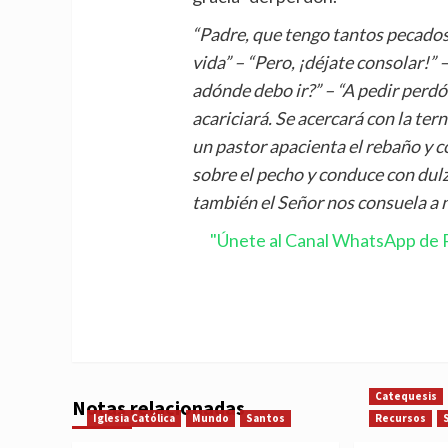
“Padre, que tengo tantos pecados
vida” – “Pero, ¡déjate consolar!” 
adónde debo ir?” – “A pedir perdón:
acariciará. Se acercará con la te
un pastor apacienta el rebaño y co
sobre el pecho y conduce con dulzu
también el Señor nos consuela a 
"Únete al Canal WhatsApp de P
Catequesis
Notas relacionadas
Iglesia Católica
Mundo
Santos
Recursos