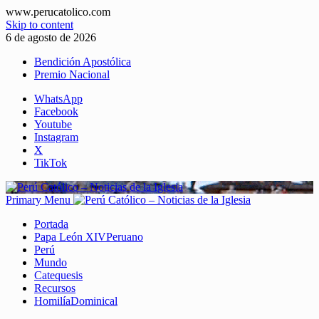
www.perucatolico.com
Skip to content
6 de agosto de 2026
Bendición Apostólica
Premio Nacional
WhatsApp
Facebook
Youtube
Instagram
X
TikTok
Primary Menu
Portada
Papa León XIV
Peruano
Perú
Mundo
Catequesis
Recursos
Homilía
Dominical