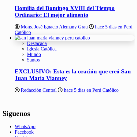
Homilía del Domingo XVIII del Tiempo
Ordinario: El mejor alimento
Mons. José Ignacio Alemany Grau
hace 5 días en Perú
Católico
Destacada
Iglesia Católica
Mundo
Santos
EXCLUSIVO: Esta es la oración que creó San
Juan María Vianney
Redacción Central
hace 5 días en Perú Católico
Síguenos
WhatsApp
Facebook