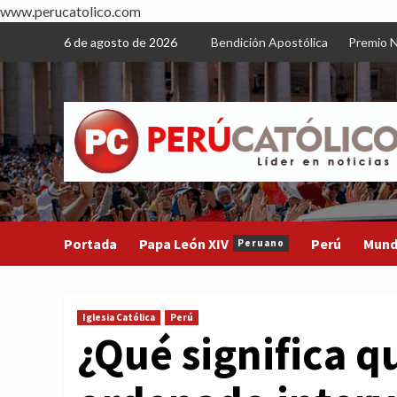
www.perucatolico.com
Skip
6 de agosto de 2026
Bendición Apostólica
Premio N
to
content
Portada
Papa León XIV
Perú
Mun
Peruano
Iglesia Católica
Perú
¿Qué significa q