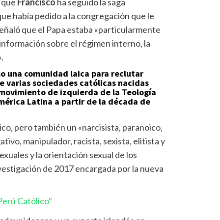
o que
Francisco
ha seguido la saga
ue había pedido a la congregación que le
Señaló que el Papa estaba «particularmente
información sobre el régimen interno, la
.
mo una comunidad laica para reclutar
e varias sociedades católicas nacidas
movimiento de izquierda de la Teología
América Latina a partir de la década de
ico, pero también un «narcisista, paranoico,
ivo, manipulador, racista, sexista, elitista y
xuales y la orientación sexual de los
vestigación de 2017 encargada por la nueva
erú Católico"