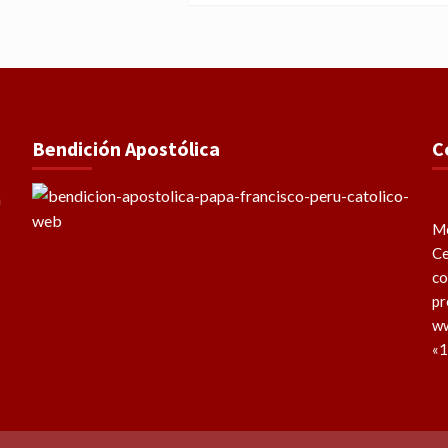
Bendición Apostólica
C
Me
Ce
co
pr
ww
«1