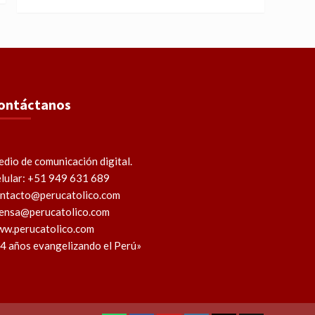
ontáctanos
dio de comunicación digital.
lular: +51 949 631 689
ntacto@perucatolico.com
ensa@perucatolico.com
w.perucatolico.com
4 años evangelizando el Perú»