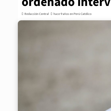
ordenado interve
Redacción Central
hace 9 años en Perú Católico