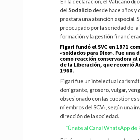
En la declaración, el Vaticano dij
del
Sodalicio
desde hace años y q
prestara una atención especial. 
preocupado por la seriedad de la 
formación y la gestión financiera»
Figari fundó el SVC en 1971 co
«soldados para Dios». Fue una d
como reacción conservadora al 
de la Liberación, que recorrió 
1960.
Figari fue un intelectual carismát
denigrante, grosero, vulgar, vengat
obsesionado con las cuestiones se
miembros del SCV», según una in
dirección de la sociedad.
"Únete al Canal WhatsApp de P