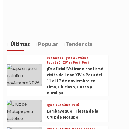
Últimas
Popular
Tendencia
Destacada
Iglesia Católica
Papa León XIV en Perú
Perú
¡Es oficial! Vaticano confirmó
visita de León XIV a Perú del
11 al 17 de noviembre en
Lima, Chiclayo, Cusco y
Pucallpa
Iglesia Católica
Perú
Lambayeque: ¡Fiesta de la
Cruz de Motupe!
Iglesia Católica
Mundo
Santos