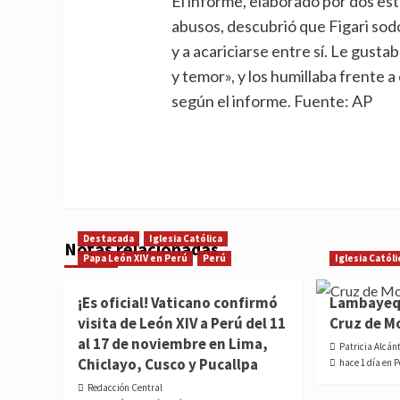
El informe, elaborado por dos es
abusos, descubrió que Figari sodom
y a acariciarse entre sí. Le gust
y temor», y los humillaba frente a
según el informe. Fuente: AP
Destacada
Iglesia Católica
Notas relacionadas
Papa León XIV en Perú
Perú
Iglesia Católi
¡Es oficial! Vaticano confirmó
Lambayequ
visita de León XIV a Perú del 11
Cruz de M
al 17 de noviembre en Lima,
Patricia Alcán
Chiclayo, Cusco y Pucallpa
hace 1 día en 
Redacción Central