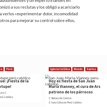
tadounidenses y un experto irlandés en
izó a sus reclutas y los obligó a acariciarlo
aba verlos «experimentar dolor, incomodidad
 otros para mejorar su control sobre ellos,
ca
Perú
Iglesia Católica
Mundo
Santos
e: ¡Fiesta de la
Hoy es fiesta de San Juan
otupe!
María Vianney, el cura de Ars
patrono de los párrocos
tara C.
Perú Católico
Redacción Central
hace 2 días en Perú Católico