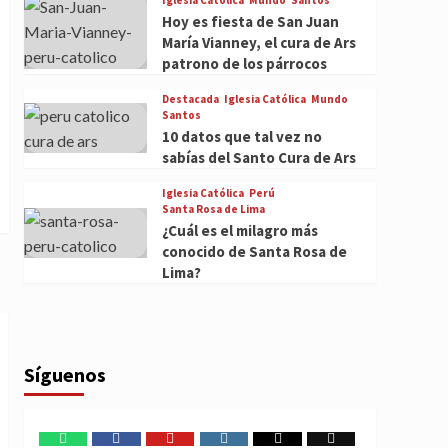
Hoy es fiesta de San Juan
María Vianney, el cura de Ars
patrono de los párrocos
Destacada
Iglesia Católica
Mundo
Santos
10 datos que tal vez no
sabías del Santo Cura de Ars
Iglesia Católica
Perú
Santa Rosa de Lima
¿Cuál es el milagro más
conocido de Santa Rosa de
Lima?
Síguenos
WhatsApp
Facebook
Youtube
Instagram
X
TikTok