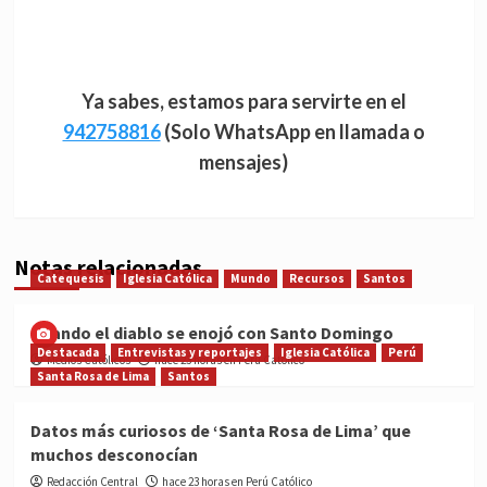
Ya sabes, estamos para servirte en el
942758816
(Solo WhatsApp en llamada o
mensajes)
Notas relacionadas
Catequesis
Iglesia Católica
Mundo
Recursos
Santos
Cuando el diablo se enojó con Santo Domingo
Destacada
Entrevistas y reportajes
Iglesia Católica
Perú
Medios Católicos
hace 23 horas en Perú Católico
Santa Rosa de Lima
Santos
Datos más curiosos de ‘Santa Rosa de Lima’ que
muchos desconocían
Redacción Central
hace 23 horas en Perú Católico