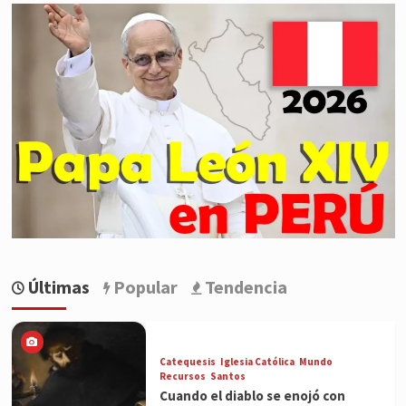
Últimas
Popular
Tendencia
Catequesis
Iglesia Católica
Mundo
Recursos
Santos
Cuando el diablo se enojó con