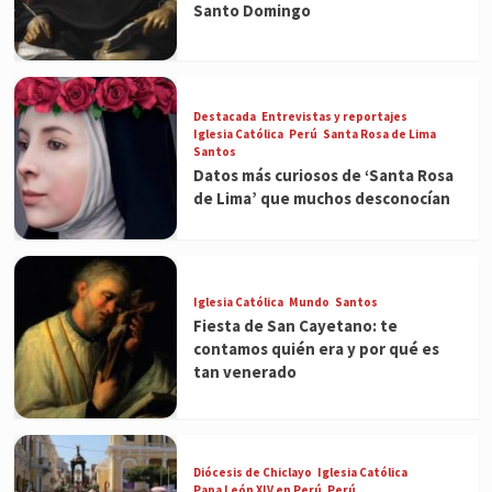
Santo Domingo
Destacada
Entrevistas y reportajes
Iglesia Católica
Perú
Santa Rosa de Lima
Santos
Datos más curiosos de ‘Santa Rosa
de Lima’ que muchos desconocían
Iglesia Católica
Mundo
Santos
Fiesta de San Cayetano: te
contamos quién era y por qué es
tan venerado
Diócesis de Chiclayo
Iglesia Católica
Papa León XIV en Perú
Perú