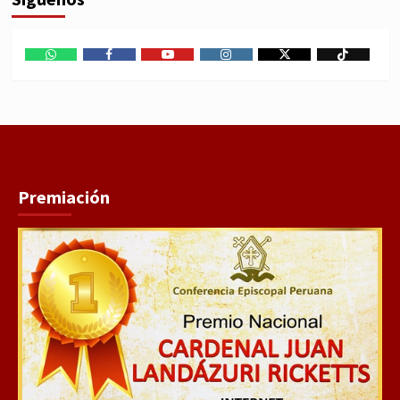
WhatsApp
Facebook
Youtube
Instagram
X
TikTok
Premiación