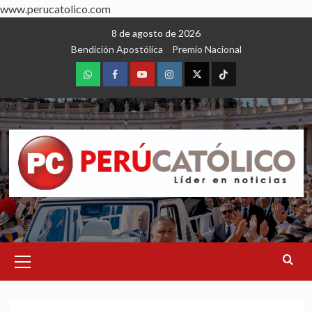
www.perucatolico.com
Skip
8 de agosto de 2026
to
Bendición Apostólica
Premio Nacional
content
WhatsApp
Facebook
Youtube
Instagram
X
TikTok
Primary
Menu