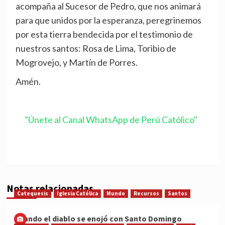
acompaña al Sucesor de Pedro, que nos animará
para que unidos por la esperanza, peregrinemos
por esta tierra bendecida por el testimonio de
nuestros santos: Rosa de Lima, Toribio de
Mogrovejo, y Martín de Porres.
Amén.
"Únete al Canal WhatsApp de Perú Católico"
Notas relacionadas
Catequesis
Iglesia Católica
Mundo
Recursos
Santos
Cuando el diablo se enojó con Santo Domingo