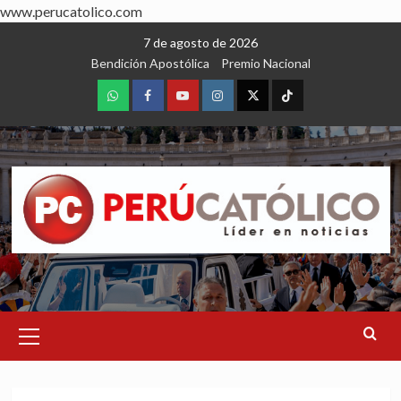
www.perucatolico.com
Skip
7 de agosto de 2026
to
Bendición Apostólica
Premio Nacional
content
WhatsApp
Facebook
Youtube
Instagram
X
TikTok
Primary
Menu