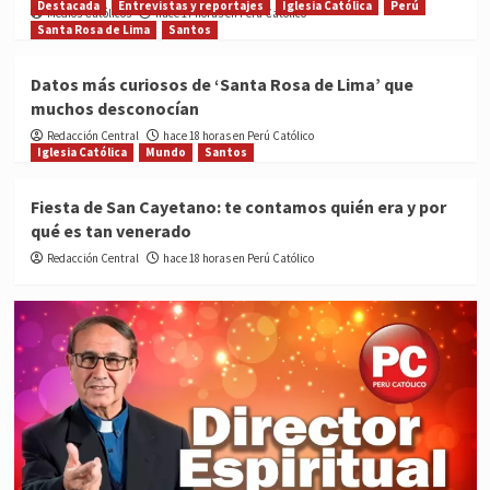
Destacada
Entrevistas y reportajes
Iglesia Católica
Perú
Medios Católicos
hace 17 horas en Perú Católico
Santa Rosa de Lima
Santos
Datos más curiosos de ‘Santa Rosa de Lima’ que
muchos desconocían
Redacción Central
hace 18 horas en Perú Católico
Iglesia Católica
Mundo
Santos
Fiesta de San Cayetano: te contamos quién era y por
qué es tan venerado
Redacción Central
hace 18 horas en Perú Católico