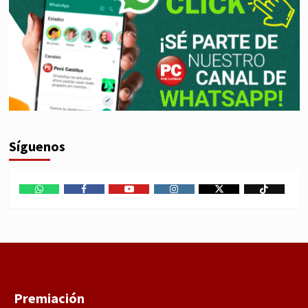
Síguenos
WhatsApp
Facebook
Youtube
Instagram
X
TikTok
Premiación