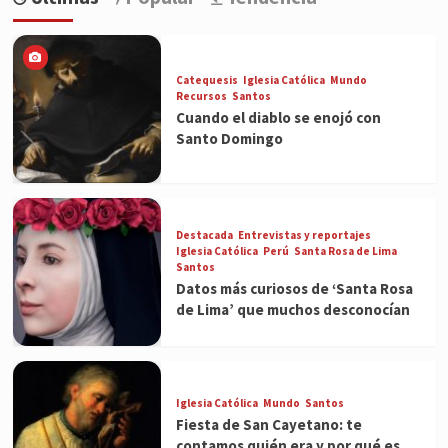
Catequesis
Iglesia Católica
Mundo
Recursos
Santos
Cuando el diablo se enojó con
Santo Domingo
Destacada
Entrevistas y reportajes
Iglesia Católica
Perú
Santa Rosa de Lima
Santos
Datos más curiosos de ‘Santa Rosa
de Lima’ que muchos desconocían
Iglesia Católica
Mundo
Santos
Fiesta de San Cayetano: te
contamos quién era y por qué es