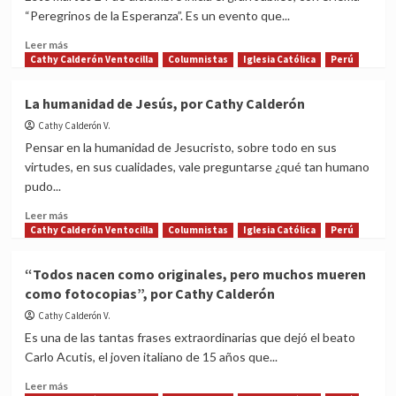
Cathy
Perú,
“Peregrinos de la Esperanza”. Es un evento que...
Calderón
por
Cathy
Read
Leer más
Calderón
more
Cathy Calderón Ventocilla
Columnistas
Iglesia Católica
Perú
about
Jubileo
La humanidad de Jesús, por Cathy Calderón
2025:
Cathy Calderón V.
‘Peregrinos
de
Pensar en la humanidad de Jesucristo, sobre todo en sus
la
virtudes, en sus cualidades, vale preguntarse ¿qué tan humano
Esperanza’,
pudo...
por
Cathy
Read
Leer más
Calderón
more
Cathy Calderón Ventocilla
Columnistas
Iglesia Católica
Perú
about
La
“Todos nacen como originales, pero muchos mueren
humanidad
como fotocopias”, por Cathy Calderón
de
Jesús,
Cathy Calderón V.
por
Es una de las tantas frases extraordinarias que dejó el beato
Cathy
Carlo Acutis, el joven italiano de 15 años que...
Calderón
Read
Leer más