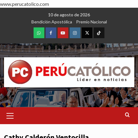
www.perucatolico.com
Skip
10 de agosto de 2026
to
Bendición Apostólica
Premio Nacional
content
WhatsApp
Facebook
Youtube
Instagram
X
TikTok
Primary
Menu
Cathy Calderón Ventocilla