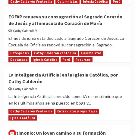
more
Cathy Calderón Ventocilla
Columnistas
Iglesia Católica
Perú
about
“Todos
EOFAP renueva su consagración al Sagrado Corazón
nacen
de Jesús y al Inmaculado Corazón de María
como
originales,
Cathy Calderón V.
pero
El mes de junio está dedicado al Sagrado Corazón de Jesús. La
muchos
Escuela de Oficiales renovó su consagración al Sagrado...
mueren
como
Catequesis
Cathy Calderón Ventocilla
Columnistas
Read
Leer más
fotocopias”,
more
Destacada
Iglesia Católica
Perú
Recursos
por
about
Cathy
EOFAP
La Inteligencia Artificial en la Iglesia Católica, por
Calderón
renueva
Cathy Calderón
su
consagración
Cathy Calderón V.
al
La Inteligencia Artificial conocido como IA es un término que
Sagrado
en los últimos años se ha puesto en boga y...
Corazón
de
Cathy Calderón Ventocilla
Entrevistas y reportajes
Read
Leer más
Jesús
more
Iglesia Católica
y
about
al
La
Testimonio: Un joven camino a su formación
Inmaculado
Inteligencia