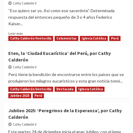
capitán
Cathy Calderón V.
de
“Eso quiero ser yo. Así como ese sacerdote”. Determinada
la
respuesta del entonces pequeño de 3 o 4 años Federico
milicia
Kaiser...
de
Dios
Read
Leer más
y
more
Cathy Calderón Ventocilla
Columnistas
Iglesia Católica
Perú
enemigo
about
de
‘El
Eten, la ‘Ciudad Eucarística’ del Perú, por Cathy
satanás
apóstol
Calderón
de
los
Cathy Calderón V.
Andes’:
Perú tiene la bendición de encontrarse entre los países que se
documental
produjeron los milagros eucarísticos y esta gran noticia tomó...
del
primer
Cathy Calderón Ventocilla
Destacada
Iglesia Católica
Read
Leer más
obispo
more
Jubileo 2025
Perú
de
about
Caravelí
Eten,
Jubileo 2025: ‘Peregrinos de la Esperanza’, por Cathy
monseñor
la
Calderón
Federico
‘Ciudad
Kaiser,
Eucarística’
Cathy Calderón V.
por
del
Este martes 24 de diciembre inicia el gran Jubileo, con el lema