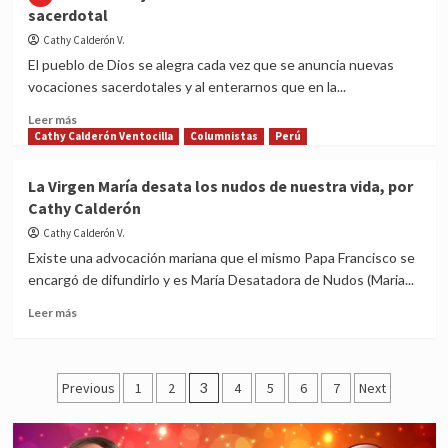
sacerdotal
Corazón
Artificial
de
en
Cathy Calderón V.
María
la
El pueblo de Dios se alegra cada vez que se anuncia nuevas
Iglesia
vocaciones sacerdotales y al enterarnos que en la...
Católica,
por
Read
Leer más
Cathy
more
Cathy Calderón Ventocilla
Columnistas
Perú
Calderón
about
Testimonio:
La Virgen María desata los nudos de nuestra vida, por
Un
Cathy Calderón
joven
camino
Cathy Calderón V.
a
Existe una advocación mariana que el mismo Papa Francisco se
su
encargó de difundirlo y es María Desatadora de Nudos (Maria...
formación
sacerdotal
Read
Leer más
more
about
La
Posts
Virgen
Previous
1
2
3
4
5
6
7
Next
María
pagination
desata
los