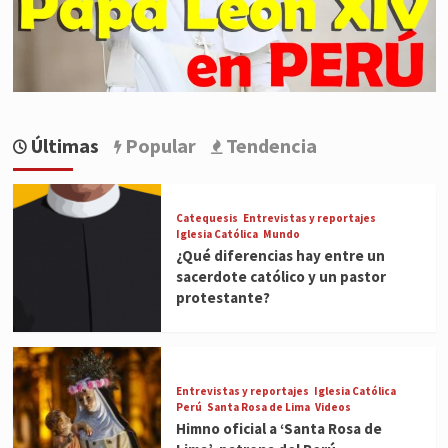
Últimas
Popular
Tendencia
Catequesis
Entrevistas y reportajes
Iglesia Católica
Mundo
¿Qué diferencias hay entre un
sacerdote católico y un pastor
protestante?
Entrevistas y reportajes
Iglesia Católica
Perú
Santa Rosa de Lima
Videos
Himno oficial a ‘Santa Rosa de