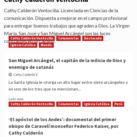
Cathy Calderón Ventocilla. Licenciada en Ciencias de la
comunicación. Dispuesta a mejorar en el campo profesional
para entregar buenos trabajos que agraden a Dios. La Virgen
María, San José y San Miguel Arcángel son las luces
Cathy Calderón Ventocilla
Columnistas
Destacada
constantes en su camino.
Iglesia Católica
Mundo
San Miguel Arcángel, el capitán de la milicia de Dios y
enemigo de satanás
Cathy Calderón V.
La Santa Iglesia le otorga un alto lugar entre siete arcángeles y
es uno de los tres que se mencionan...
Read
Leer más
more
Cathy Calderón Ventocilla
Columnistas
Iglesia Católica
Perú
about
San
‘El apóstol de los Andes’: documental del primer
Miguel
obispo de Caravelí monseñor Federico Kaiser, por
Arcángel,
Cathy Calderón
el