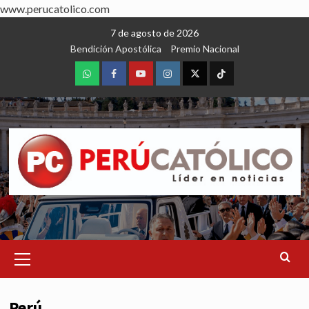
www.perucatolico.com
Skip
7 de agosto de 2026
to
Bendición Apostólica
Premio Nacional
content
WhatsApp
Facebook
Youtube
Instagram
X
TikTok
Primary
Menu
Perú