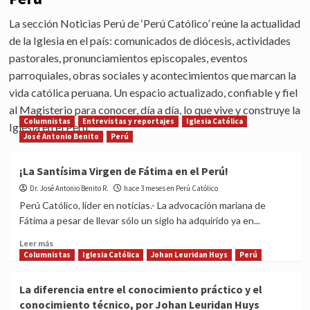
La sección Noticias Perú de ‘Perú Católico’ reúne la actualidad
de la Iglesia en el país: comunicados de diócesis, actividades
pastorales, pronunciamientos episcopales, eventos
parroquiales, obras sociales y acontecimientos que marcan la
vida católica peruana. Un espacio actualizado, confiable y fiel
al Magisterio para conocer, día a día, lo que vive y construye la
Columnistas
Entrevistas y reportajes
Iglesia Católica
Iglesia en el Perú.
José Antonio Benito
Perú
¡La Santísima Virgen de Fátima en el Perú!
Dr. José Antonio Benito R.
hace 3 meses en Perú Católico
Perú Católico, líder en noticias.- La advocación mariana de
Fátima a pesar de llevar sólo un siglo ha adquirido ya en...
Read
Leer más
more
Columnistas
Iglesia Católica
Johan Leuridan Huys
Perú
about
¡La
La diferencia entre el conocimiento práctico y el
Santísima
conocimiento técnico, por Johan Leuridan Huys
Virgen