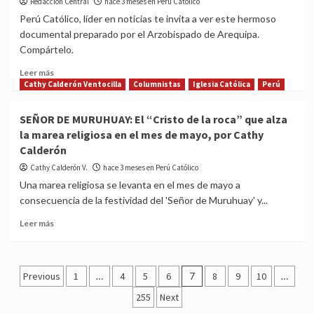
Redacción Central
de
hace 3 meses en Perú Católico
Chapi:
Perú Católico, líder en noticias te invita a ver este hermoso
historia,
documental preparado por el Arzobispado de Arequipa.
misterios
Compártelo.
y
milagros
Read
Leer más
de
more
Cathy Calderón Ventocilla
Columnistas
Iglesia Católica
Perú
la
about
Patrona
Fiesta
SEÑOR DE MURUHUAY: El “Cristo de la roca” que alza
de
de
la marea religiosa en el mes de mayo, por Cathy
Arequipa
la
Calderón
‘Virgen
de
Cathy Calderón V.
hace 3 meses en Perú Católico
Chapi’
Una marea religiosa se levanta en el mes de mayo a
consecuencia de la festividad del 'Señor de Muruhuay' y...
Read
Leer más
more
about
SEÑOR
Posts
DE
Previous
1
…
4
5
6
7
8
9
10
…
MURUHUAY:
pagination
255
Next
El