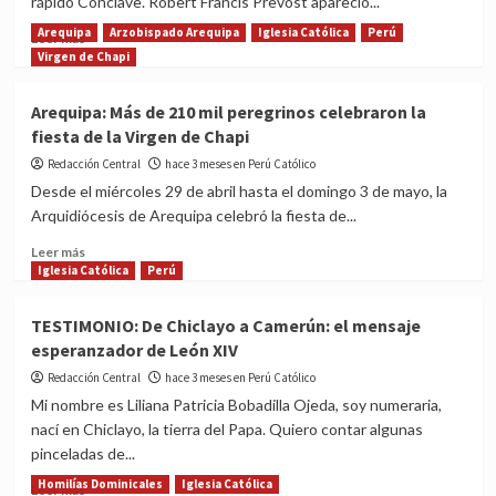
rápido Cónclave. Robert Francis Prevost apareció...
Ya
no
Arequipa
Arzobispado Arequipa
Iglesia Católica
Perú
Read
Leer más
los
more
Virgen de Chapi
llamo
about
siervos
Papa
Arequipa: Más de 210 mil peregrinos celebraron la
sino
León
fiesta de la Virgen de Chapi
amigos
XIV
y
Redacción Central
hace 3 meses en Perú Católico
su
Desde el miércoles 29 de abril hasta el domingo 3 de mayo, la
primer
Arquidiócesis de Arequipa celebró la fiesta de...
año
de
Read
Leer más
pontificado
more
Iglesia Católica
Perú
del
about
nacionalizado
Arequipa:
TESTIMONIO: De Chiclayo a Camerún: el mensaje
peruano
Más
esperanzador de León XIV
marcado
de
por
210
Redacción Central
hace 3 meses en Perú Católico
la
mil
Mi nombre es Liliana Patricia Bobadilla Ojeda, soy numeraria,
paz
peregrinos
nací en Chiclayo, la tierra del Papa. Quiero contar algunas
celebraron
pinceladas de...
la
fiesta
Homilías Dominicales
Iglesia Católica
Read
Leer más