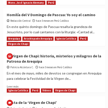
de
more
Mons. José Ignacio Alemany
Perú
la
about
Virgen
TESTIMONIO:
Homilía del V Domingo de Pascua: Yo soy el camino
de
De
Chapi
Redacción Central
Chiclayo
hace 3 meses en Perú Católico
a
En este quinto domingo de Pascua resalta la grandeza de
Camerún:
Jesucristo, por lo cual cantamos con la liturgia: «Cantad al...
el
Arequipa
Arzobispado Arequipa
Iglesia Católica
Perú
mensaje
Read
Leer más
esperanzador
more
Virgen de Chapi
de
about
León
Homilía
La Virgen de Chapi: historia, misterios y milagros de la
XIV
del
Patrona de Arequipa
V
Domingo
Patricia Alcántara C.
hace 3 meses en Perú Católico
de
En el mes de mayo, miles de devotos se congregan en Arequipa
Pascua:
para celebrar la Festividad de la Virgen de...
Yo
soy
Read
Leer más
el
more
Iglesia Católica
Perú
Videos
Virgen de Chapi
camino
about
La
Fiesta de la ‘Virgen de Chapi’
Virgen