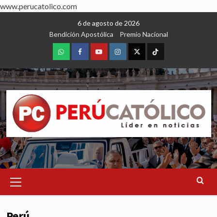
www.perucatolico.com
Skip
6 de agosto de 2026
to
Bendición Apostólica
Premio Nacional
content
WhatsApp
Facebook
Youtube
Instagram
X
TikTok
Primary
Menu
Perú