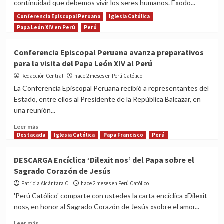
continuidad que debemos vivir los seres humanos. Éxodo...
misión
que
Conferencia Episcopal Peruana
Iglesia Católica
Read
Leer más
no
more
Papa León XIV en Perú
Perú
termina
about
con
Homilía
Conferencia Episcopal Peruana avanza preparativos
los
del
para la visita del Papa León XIV al Perú
años
Domingo
XI
Redacción Central
hace 2 meses en Perú Católico
del
La Conferencia Episcopal Peruana recibió a representantes del
Tiempo
Estado, entre ellos al Presidente de la República Balcazar, en
ordinario:
una reunión...
Id
y
Read
Leer más
proclamad
more
Destacada
Iglesia Católica
Papa Francisco
Perú
about
Conferencia
DESCARGA Encíclica ‘Dilexit nos’ del Papa sobre el
Episcopal
Sagrado Corazón de Jesús
Peruana
avanza
Patricia Alcántara C.
hace 2 meses en Perú Católico
preparativos
'Perú Católico' comparte con ustedes la carta encíclica «Dilexit
para
nos», en honor al Sagrado Corazón de Jesús «sobre el amor...
la
visita
Read
Leer más