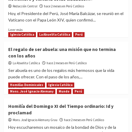
XII
Redacción Central
hace 2 meses en Perú Católico
del
Hoy, el Presidente del Perú, José María Balcázar, se reunió en el
Tiempo
Vaticano con el Papa León XIV, quien confirmó...
ordinario:
¡No
Read
Leer más
tengan
more
Iglesia Católica
La Abuelita Católica
Perú
miedo!
about
Papa
El regalo de ser abuela: una misión que no termina
León
con los años
XIV:
«voy
La Abuelita Católica
hace 2 meses en Perú Católico
al
Ser abuela es uno de los regalos más hermosos que la vida
Perú
puede ofrecer. Con el paso de los años,...
la
primera
Homilías Dominicales
Iglesia Católica
Read
Leer más
quincena
more
Mons. José Ignacio Alemany
Mundo
Perú
de
about
noviembre
El
Homilía del Domingo XI del Tiempo ordinario: Id y
y
regalo
proclamad
visitaría
de
estas
ser
Mons. José Ignacio Alemany Grau
hace 2 meses en Perú Católico
ciudades…»
abuela:
Hoy escucharemos un mosaico de la bondad de Dios y de la
una