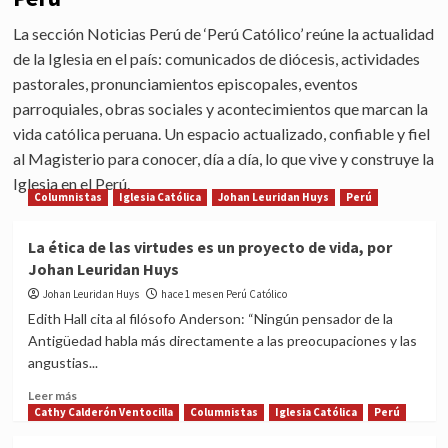
La sección Noticias Perú de ‘Perú Católico’ reúne la actualidad
de la Iglesia en el país: comunicados de diócesis, actividades
pastorales, pronunciamientos episcopales, eventos
parroquiales, obras sociales y acontecimientos que marcan la
vida católica peruana. Un espacio actualizado, confiable y fiel
al Magisterio para conocer, día a día, lo que vive y construye la
Iglesia en el Perú.
Columnistas
Iglesia Católica
Johan Leuridan Huys
Perú
La ética de las virtudes es un proyecto de vida, por
Johan Leuridan Huys
Johan Leuridan Huys
hace 1 mes en Perú Católico
Edith Hall cita al filósofo Anderson: “Ningún pensador de la
Antigüedad habla más directamente a las preocupaciones y las
angustias...
Read
Leer más
more
Cathy Calderón Ventocilla
Columnistas
Iglesia Católica
Perú
about