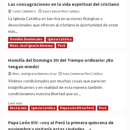
La
Las consagraciones en la vida espiritual del cristiano
ética
Cathy Calderón V.
de
hace 1 mes en Perú Católico
las
La Iglesia Católica es tan rica en acciones litúrgicas y
virtudes
devocionales que ofrecen al cristiano la oportunidad de estar
es
más...
un
proyecto
Homilías Dominicales
Iglesia Católica
Read
Leer más
de
more
Mons. José Ignacio Alemany
Perú
vida,
about
por
Las
Homilía del Domingo XII del Tiempo ordinario: ¡No
Johan
consagraciones
tengan miedo!
Leuridan
en
Huys
la
Mons. José Ignacio Alemany Grau
hace 2 meses en Perú Católico
vida
Vivimos condicionados por muchas cosas que parecen
espiritual
insignificantes y en realidad de esta manera también
del
condicionamos nuestra libertad que es...
cristiano
Read
Leer más
more
Destacada
Iglesia Católica
Papa León XIV en Perú
Perú
about
Homilía
Papa León XIV: «voy al Perú la primera quincena de
del
noviembre y visitaría estas ciudades…»
Domingo