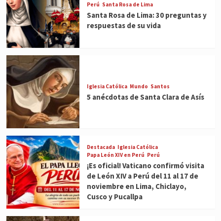
Perú
Santa Rosa de Lima
Santa Rosa de Lima: 30 preguntas y
respuestas de su vida
Iglesia Católica
Mundo
Santos
5 anécdotas de Santa Clara de Asís
Destacada
Iglesia Católica
Papa León XIV en Perú
Perú
¡Es oficial! Vaticano confirmó visita
de León XIV a Perú del 11 al 17 de
noviembre en Lima, Chiclayo,
Cusco y Pucallpa