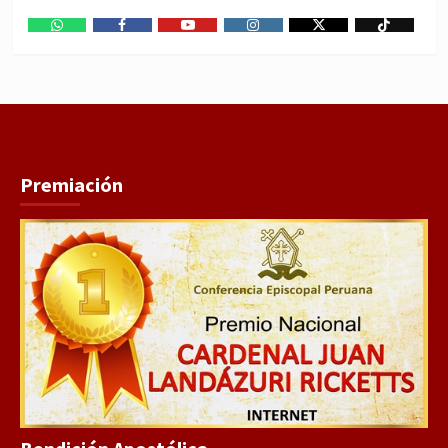
WhatsApp
Facebook
Youtube
Instagram
X
TikTok
Premiación