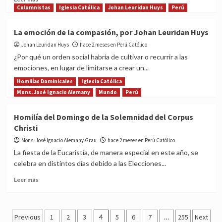
del
more
Columnistas
Iglesia Católica
Johan Leuridan Huys
Perú
Papa
about
León
DESCARGA
La emoción de la compasión, por Johan Leuridan Huys
XIV
Encíclica
al
Johan Leuridan Huys
‘Dilexit
hace 2 meses en Perú Católico
Perú
nos’
¿Por qué un orden social habría de cultivar o recurrir a las
del
emociones, en lugar de limitarse a crear un...
Papa
Homilías Dominicales
Iglesia Católica
sobre
Read
Leer más
el
more
Mons. José Ignacio Alemany
Mundo
Perú
Sagrado
about
Corazón
La
Homilía del Domingo de la Solemnidad del Corpus
de
emoción
Christi
Jesús
de
la
Mons. José Ignacio Alemany Grau
hace 2 meses en Perú Católico
compasión,
La fiesta de la Eucaristía, de manera especial en este año, se
por
celebra en distintos días debido a las Elecciones...
Johan
Leuridan
Read
Leer más
Huys
more
about
Homilía
Posts
del
Previous
1
2
3
4
5
6
7
…
255
Next