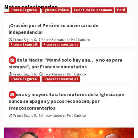
Notas relacionadas
Franco Segura R.
Iglesia Católica
La noticia de la semana
Perú
¡Oración por el Perú en su aniversario de
independencia!
Franco Segura R.
hace 2 semanas en Perú Católico
Franco Segura R.
Francoscomentarios
Día de la Madre: “Mamá solo hay una… y no es para
siempre”, por Francoscomentarios
Franco Segura R.
hace 3 meses en Perú Católico
Franco Segura R.
Francoscomentarios
Señoras y mayorcitas: los motores de la Iglesia que
nunca se apagan y pocos reconocen, por
Francoscomentarios
Franco Segura R.
hace 4 meses en Perú Católico