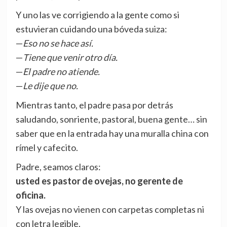
Y uno las ve corrigiendo a la gente como si
estuvieran cuidando una bóveda suiza:
—
Eso no se hace así.
—
Tiene que venir otro día.
—
El padre no atiende.
—
Le dije que no.
Mientras tanto, el padre pasa por detrás
saludando, sonriente, pastoral, buena gente… sin
saber que en la entrada hay una muralla china con
rímel y cafecito.
Padre, seamos claros:
usted es pastor de ovejas, no gerente de
oficina.
Y las ovejas no vienen con carpetas completas ni
con letra legible.