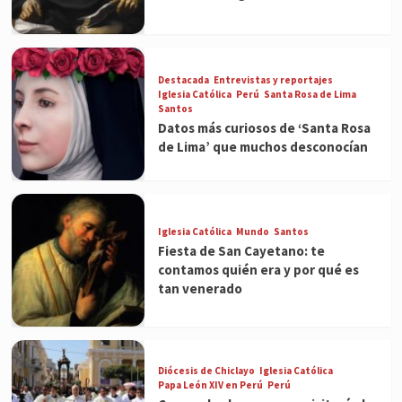
Destacada
Entrevistas y reportajes
Iglesia Católica
Perú
Santa Rosa de Lima
Santos
Datos más curiosos de ‘Santa Rosa
de Lima’ que muchos desconocían
Iglesia Católica
Mundo
Santos
Fiesta de San Cayetano: te
contamos quién era y por qué es
tan venerado
Diócesis de Chiclayo
Iglesia Católica
Papa León XIV en Perú
Perú