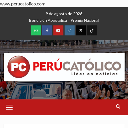
www.perucatolico.com
Skip
9 de agosto de 2026
to
Bendición Apostólica
Premio Nacional
content
WhatsApp
Facebook
Youtube
Instagram
X
TikTok
Primary
Menu